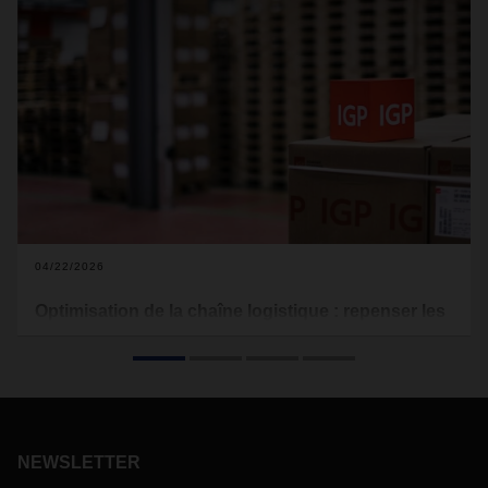
04/22/2026
Optimisation de la chaîne logistique : repenser les
processus logistiques des peintures en poudre
Marchés instables, produits très diversifiés, exigences
croissantes des clients : avec l'aide de DACHSER, la société
suisse IGP Pulvertechnik AG examine minutieusement sa
chaîne d'approvisionnement. L'analyse, la confiance et la
NEWSLETTER
collaboration donnent naissance à un modèle logistique
flexible, tourné vers l'avenir.