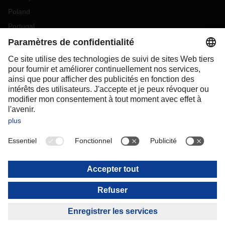
Poland
Portugal
Romania
Slovakia
Spain
Sweden
Switzerland
(
DE
FR
)
Turkey
OCEANIA
Australia
New Zealand