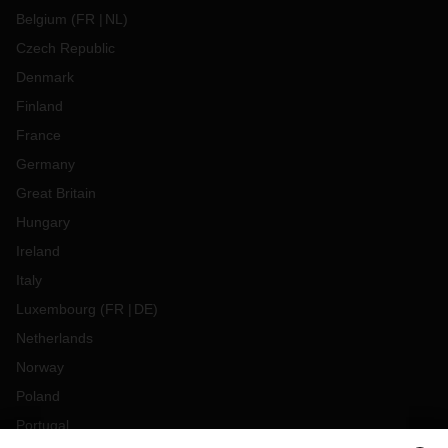
Belgium
(
FR
NL
)
Czech Republic
Denmark
Finland
France
Germany
Great Britain
Hungary
Ireland
Italy
Luxembourg
(
FR
DE
)
Netherlands
Norway
Poland
Portugal