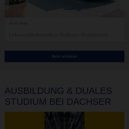
29.07.2026
Lebensmittellogistik in Freiburg: Standort mit
Perspektive
Mit der Erweiterung des Logistikzentrums entsteht in
Mehr erfahren
Freiburg ein neuer Standort für Lebensmittellogistik bei
DACHSER. Das Unternehmen stärkt damit nicht nur seine
Präsenz im Dreiländereck Deutschland, Frankreich,
Schweiz, sondern setzt ein sichtbares Zeichen für die
strategische Weiterentwicklung seines Netzwerks.
AUSBILDUNG & DUALES
STUDIUM BEI DACHSER