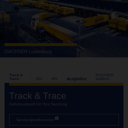
DACHSER Luxemburg
Track &
DACHSER
Trace
EDI
API
platform
Track & Trace
Sofortauskunft für Ihre Sendung