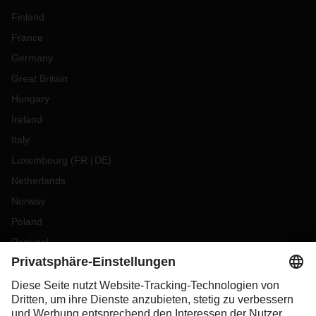
Finland
France
Germany
Great Britain
Hungary
Ireland
Italy
Luxembourg
(
FR
DE
)
Netherlands
Norway
Poland
Portugal
Romania
Slovakia
Spain