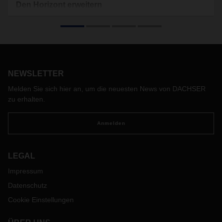
Den Horizont erweitern
Als größte Volkswirtschaft Lateinamerikas ist Brasilien
Taktgeber der Region. DACHSER ist hier seit mehr als zehn
Jahren mit einer eigenen Landesgesellschaft vertreten und
baut Brücken zu den Märkten der ganzen Welt.
NEWSLETTER
Melden Sie sich hier an, um die neuesten News von DACHSER
zu erhalten.
Anmelden
LEGAL
Impressum
Datenschutz
Cookie Einstellungen