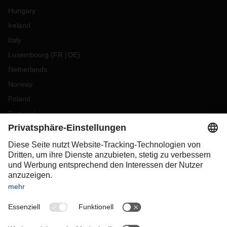
Hungary
Ireland
Italy
Luxembourg
(
FR
DE
)
Netherlands
Norway
Poland
Portugal
Romania
Slovakia
Spain
Sweden
Switzerland
(
DE
FR
)
Turkey
OCEANIA