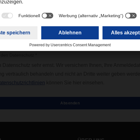
 DACHSER erfahren? *
e den Datenschutz *
Datenschutz sehr ernst. Wir versichern Ihnen, Ihre Anmeldedat
eng vertraulich behandeln und nicht an Dritte weiter geben werd
atenschutzrichtlinien
können Sie hier einsehen.