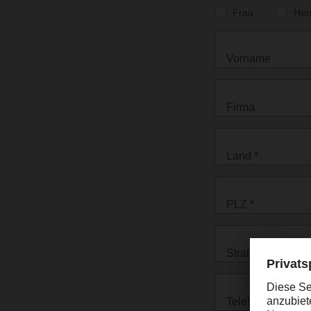
Frau
Her
Vorname
Firma
Land *
PLZ *
Straße *
Telefon *