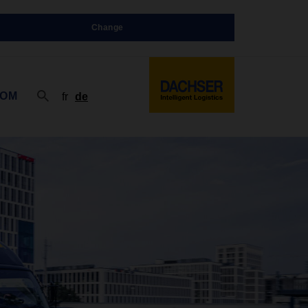
Change
OOM
fr
de