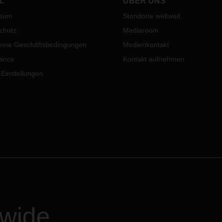
L
ÜBER UNS
ssum
Standorte weltweit
chutz
Mediaroom
eine Geschäftsbedingungen
Medienkontakt
ance
Kontakt aufnehmen
 Einstellungen
dwide