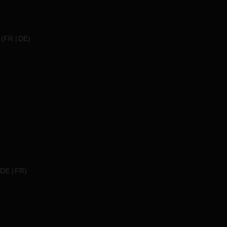
(
FR
DE
)
DE
FR
)