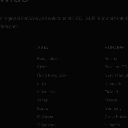
r the regional services and solutions of DACHSER. For more in
hser.com
ASIA
EUROPE
Bangladesh
Austria
China
Belgium
(
FR
Hong Kong SAR
Czech Repub
India
Denmark
Indonesia
Finland
Japan
France
Korea
Germany
Malaysia
Great Britain
Singapore
Hungary