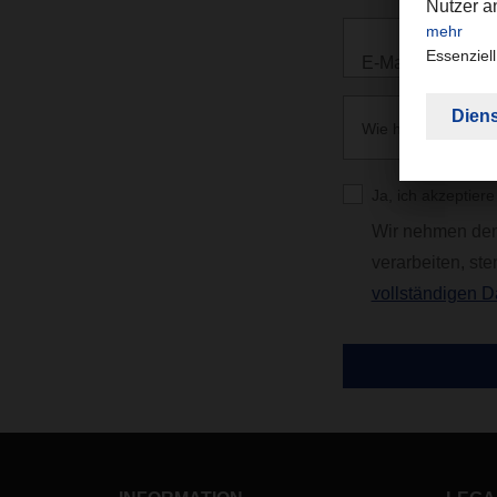
E-Mail *
Wie haben Sie von
Ja, ich akzeptier
Wir nehmen den 
verarbeiten, st
vollständigen D