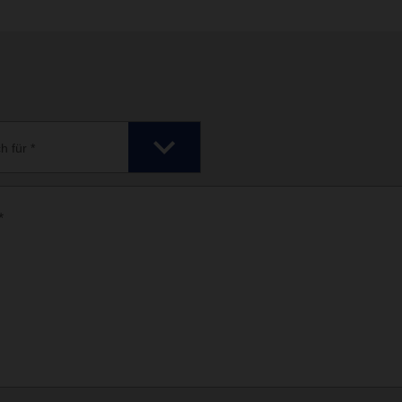
h für *
*