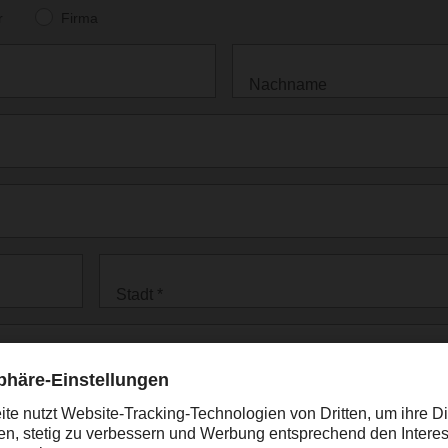
r
Firma
Nachname
Stadt *