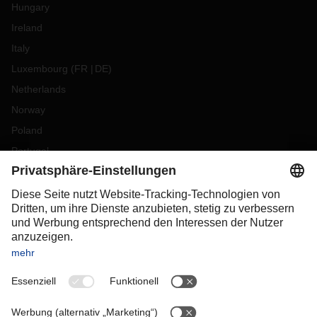
Hungary
Ireland
Italy
Luxembourg
(
FR
DE
)
Netherlands
Norway
Poland
Portugal
Romania
Slovakia
Spain
Sweden
Switzerland
(
DE
FR
)
Türkiye
OCEANIA