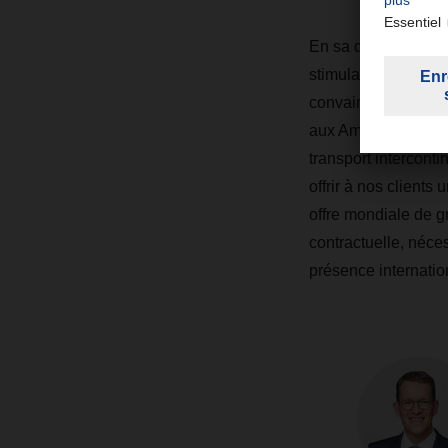
En sa qualité de CO
stimulation de la
convaincus que l'im
aux Amériques », d
transport intercont
offrir à nos clients
offre mondiale de g
contractuelle, néce
présence internatio