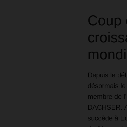
Coup d
crois
mondi
Depuis le dé
désormais le
membre de l’E
DACHSER. Aup
succède à Edo