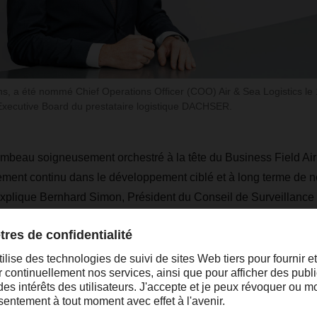
ns, a été nommé Chief Operations Officer (COO) Air & Sea Logistics le 
Executive Board du prestataire logistique DACHSER.
mbeau soigneusement orchestré à la tête du Business Field Air
ement continu dans le développement ciblé et à long terme de n
, explique Bernhard Simon, Président du Conseil de Surveilla
rdo Podestà a établi et façonné nos opérations en Asie, jouant 
de notre entreprise au cours des quatre dernières années en ta
rivée du Dr. Tobias Burger place désormais à la tête de notre org
ge logistique chevronné, doté d'une compréhension approfondie 
les marchés mondiaux de la logistique font face aujourd'hui et d