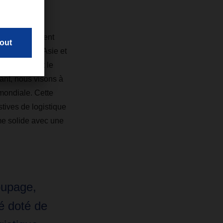
ment sur la
mmes fermement
activités en Asie et
 étroitement le
mant, nous visons à
 mondiale. Cette
tives de logistique
ime solide avec une
oupage,
é doté de