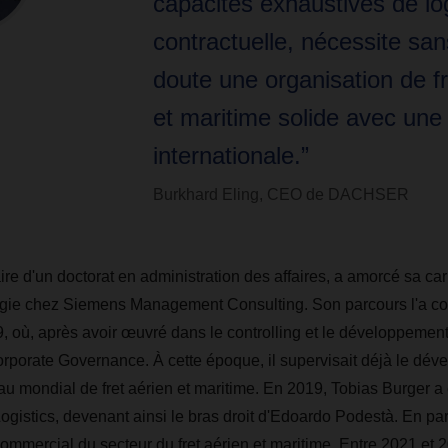
capacités exhaustives de lo
contractuelle, nécessite sa
doute une organisation de fr
et maritime solide avec une
internationale.”
Burkhard Eling, CEO de DACHSER
aire d'un doctorat en administration des affaires, a amorcé sa car
égie chez Siemens Management Consulting. Son parcours l'a con
, après avoir œuvré dans le controlling et le développement s
orporate Governance. À cette époque, il supervisait déjà le dé
au mondial de fret aérien et maritime. En 2019, Tobias Burger 
ogistics, devenant ainsi le bras droit d'Edoardo Podestà. En paral
commercial du secteur du fret aérien et maritime. Entre 2021 et 2