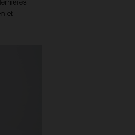
ernières
n et