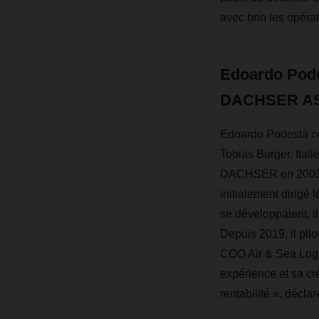
avec brio les opér
Edoardo Podes
DACHSER A
Edoardo Podestà con
Tobias Burger. Ita
DACHSER en 2003 à l
initialement dirig
se développaient, i
Depuis 2019, il pilo
COO Air & Sea Logis
expérience et sa cré
rentabilité », décla