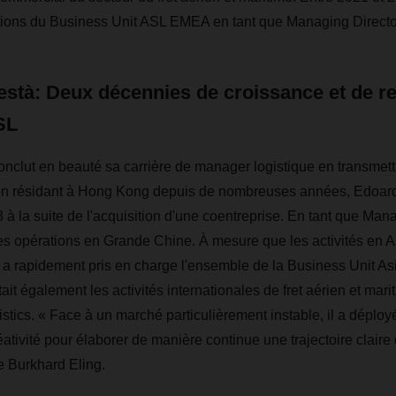
ations du Business Unit ASL EMEA en tant que Managing Directo
tà: Deux décennies de croissance et de ren
SL
clut en beauté sa carrière de manager logistique en transmett
lien résidant à Hong Kong depuis de nombreuses années, Edoard
a suite de l'acquisition d'une coentreprise. En tant que Managi
é les opérations en Grande Chine. À mesure que les activités 
l a rapidement pris en charge l'ensemble de la Business Unit As
tait également les activités internationales de fret aérien et mari
tics. « Face à un marché particulièrement instable, il a déployé
ativité pour élaborer de manière continue une trajectoire claire
re Burkhard Eling.