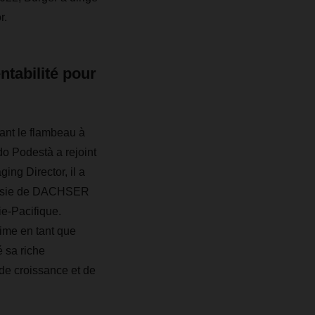
r.
tabilité pour
ant le flambeau à
o Podestà a rejoint
ng Director, il a
en Asie de DACHSER
ie-Pacifique.
time en tant que
 sa riche
 de croissance et de