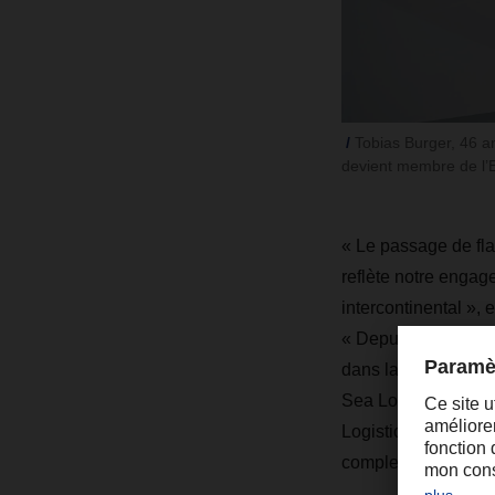
Tobias Burger, 46 a
devient membre de l’
« Le passage de fla
reflète notre engag
intercontinental »
« Depuis 2003, Edoa
dans la croissance 
Sea Logistics. L'ar
Logistics un stratè
complexes auxquels 