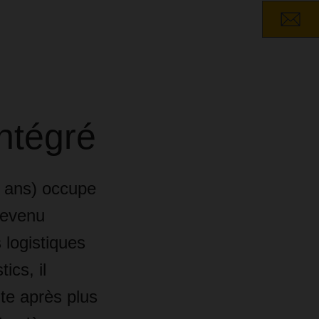
ntégré
6 ans) occupe
devenu
 logistiques
cs, il
te après plus