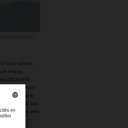
1er janvier 2024 et
 & Sea Logistics
otre réseau
nce de DACHSER.
un rôle essentiel
nt que COO Air &
anisation Air & Sea
et globale des défis
ans le futur. »