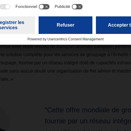
O Air & Sea Logistics, Tobias Burger se concentrera principale
 croissance de DACHSER sur les marchés mondiaux. « Nous so
pulsion principale de notre croissance future proviendra de nos 
éclare Burkhard Eling, CEO de DACHSER. « En interconnectant
inental avec notre réseau de transport terrestre européen perfor
 une solution complète pour les services de groupage à l'échelle
roupage, fournie par un réseau intégré doté de capacités exhaus
ssite sans aucun doute une organisation de fret aérien et marit
nale. »
“Cette offre mondiale de gr
fournie par un réseau intégr