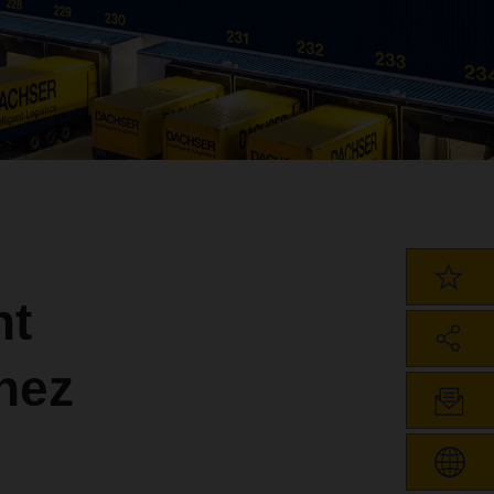
nt
hez