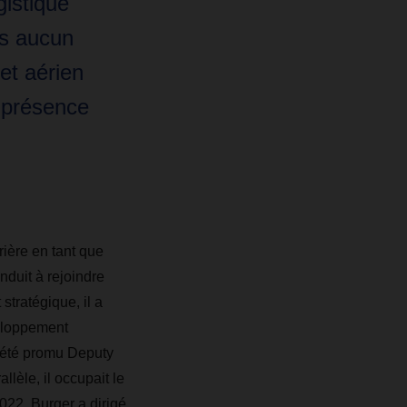
gistique
ns aucun
et aérien
 présence
rière en tant que
duit à rejoindre
tratégique, il a
veloppement
a été promu Deputy
lèle, il occupait le
022, Burger a dirigé