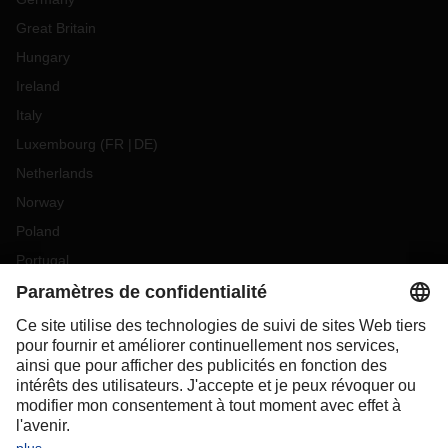
affecté.
Great Britain
Nous tiendrons nos clients informés des dernières
informations sur la situation actuelle. Si vous avez des
Hungary
questions et / ou des questions, n'hésitez pas à contacter
Ireland
votre représentant DACHSER local.
Italy
Luxembourg
(
FR
DE
)
Netherlands
Norway
Poland
Portugal
Romania
Slovakia
Spain
Sweden
Switzerland
(
DE
FR
)
Turkey