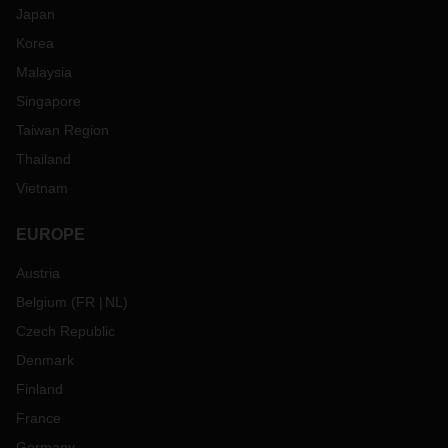
Japan
Fret ferroviaire:
Korea
Les transporteurs ferroviaires ont réduit le nombre de
Malaysia
départs à destination et en provenance de Chine;
certaines plates-formes ferroviaires (par exemple Wuhan,
Singapore
Yiwu, Zhengzhou) sont fermées jusqu'à nouvel ordre;
Taiwan Region
Les terminaux ferroviaires sont opérationnels, à
Thailand
l'exception de Wuhan (station Wujiashan 吴家山 站);
Vietnam
La douane est opérationnelle, à l'exception de Wuhan;
Le service FCL avant et après le transport est un défi car
EUROPE
les autorités locales appliquent une politique de contrôle
du trafic différente;
Austria
Le service LTL n'est pas disponible car la plupart des
Belgium
(
FR
NL
)
parcs logistiques / centres de distribution sont fermés;
Le service FTL est disponible de façon ad hoc.
Czech Republic
Denmark
Chez DACHSER, nous avons mis en place des mesures
d'urgence et nous vous proposerons les meilleures solutions
Finland
alternatives pour assurer le bon fonctionnement de votre
France
chaîne d'approvisionnement au cas où un envoi serait
Germany