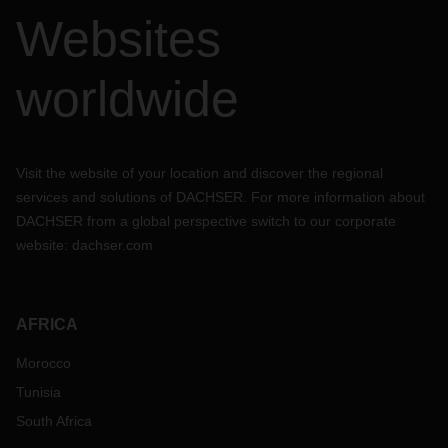
Bien que nous fassions de notre mieux pour garder votre
Websites
chaîne d'approvisionnement aussi fluide que possible,
veuillez noter que les autres unités de la chaîne
d'approvisionnement n'ont pas encore repris leur pleine
worldwide
capacité. Les transporteurs et les terminaux reprennent
progressivement leurs activités avec du personnel réduit.
Des retards et autres problèmes opérationnels sont
attendus.
Visit the website of your location and discover the regional
Route:
services and solutions of DACHSER. For more information about
Manque de camions, il n'y a qu'un nombre limité
DACHSER from a global perspective switch to our corporate
d'entreprises de camionnage ayant reçu des permis pour
website:
dachser.com
reprendre l'exploitation;
La condition du transport intérieur est difficile, en
particulier pour les villes et les provinces, en raison du
renforcement de la réglementation sur la route;
AFRICA
L'accès routier à Shanghai est fortement contrôlé, ce qui
Morocco
peut affecter la livraison au port de Shanghai et à
l'aéroport de Shanghai Pudong;
Tunisia
Un certificat de transport est nécessaire pour que les
South Africa
camions entrent ou sortent de la province du Hubei.