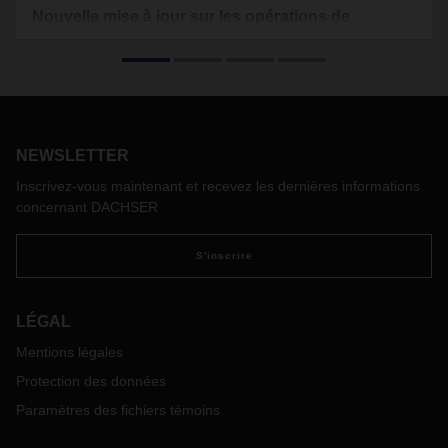
Nouvelle mise à jour sur les opérations de
DACHSER en Chine
Nous continuons de partager l'état des opérations de nos
succursales et les derniers développements en Chine.
Statut général
Les usines et les entreprises reprennent progressivement,
NEWSLETTER
mais très lentement. Les autorités travaillent dur pour
contenir la propagation du nouveau coronavirus, maintenant
Inscrivez-vous maintenant et recevez les dernières informations
connu sous le nom de COVID-19, officiellement nommé par
concernant DACHSER
l'Organisation mondiale de la santé. Pour prévenir l'infection
sur le lieu de travail, les entreprises doivent soumettre des
S'inscrire
demandes aux autorités locales avant d'être autorisées à
reprendre le travail. Les candidats doivent démontrer qu'ils
respectent des exigences d'hygiène strictes et être capables
LÉGAL
de fournir des consommables d'hygiène adéquats au
Mentions légales
personnel.
Protection des données
DACHSER branches
Toutes les succursales DACHSER fonctionnent. Certaines
Paramètres des fichiers témoins
succursales sont fermées pendant le processus de
candidature, mais le personnel travaille à domicile et les