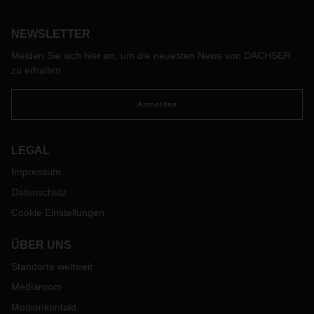
Funktionalität, Tragekomfort und Sicherheit verbinden sich
dabei mit dem typischen DACHSER-Style.
NEWSLETTER
Melden Sie sich hier an, um die neuesten News von DACHSER
zu erhalten.
Anmelden
LEGAL
Impressum
Datenschutz
Cookie Einstellungen
ÜBER UNS
Standorte weltweit
Mediaroom
Medienkontakt