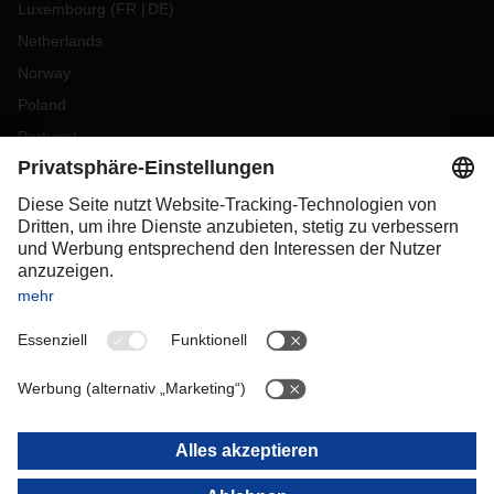
Luxembourg
(
FR
DE
)
Netherlands
Norway
Poland
Portugal
Romania
Slovakia
Spain
Sweden
Switzerland
(
DE
FR
)
Turkey
OCEANIA
Australia
New Zealand