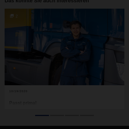
Das könnte Sie auch interessieren
2
10/19/2020
Passt prima!
DACHSER hat im Frühjahr gemeinsam mit einem
erfahrenen Arbeitsbekleidungshersteller eine neue Kollektion
für Logistics Operatives und Fahrer auf den Weg gebracht.