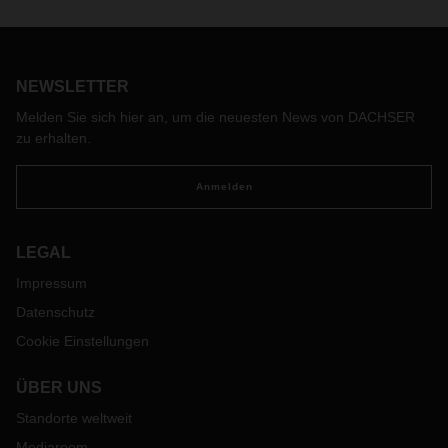
DACHSER setzt in Tschechien seit Kurzem auf zwei Lang-
Lkws für seine tägliche Linie zwischen den Niederlassungen
Ostrau und Brünn. Dadurch wird auf dieser Linie gleichzeitig
die Kapazität erhöht, während ein konventionelles Fahrzeug
NEWSLETTER
eingespart werden kann.
Melden Sie sich hier an, um die neuesten News von DACHSER
zu erhalten.
Anmelden
LEGAL
Impressum
Datenschutz
Cookie Einstellungen
ÜBER UNS
Standorte weltweit
Mediaroom