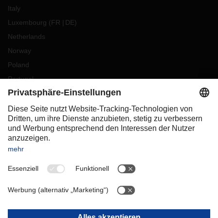
Italy
Luxembourg
(
FR
DE
)
Netherlands
Norway
Poland
Portugal
Romania
Slovakia
Spain
Sweden
Switzerland
(
DE
FR
)
Turkey
OCEANIA
Australia