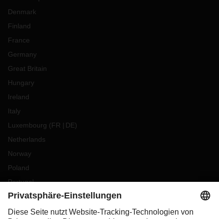
Denmark
Finland
France
Germany
Great Britain
Hungary
Ireland
Italy
Luxembourg
(
FR
DE
)
Netherlands
Norway
Poland
Portugal
Romania
Slovakia