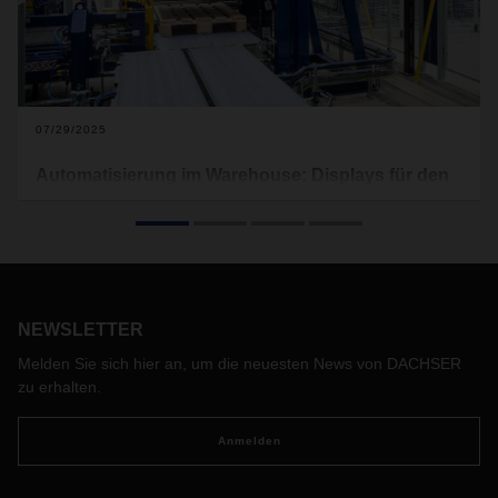
07/29/2025
Automatisierung im Warehouse: Displays für den
Einzelhandel
Im Logistikzentrum Berlin Brandenburg setzt eine
teilautomatisierte Displayfertigungsanlage einen neuen
Meilenstein für die Arbeit im Warehouse. Sicher, zügig und
mit deutlich weniger Aufwand als bisher werden damit
NEWSLETTER
kundenindividuelle Verkaufsdisplays zusammengestellt –
zum Vorteil der Kunden und Mitarbeitenden.
Melden Sie sich hier an, um die neuesten News von DACHSER
zu erhalten.
Anmelden