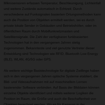
Mikrosensoren erfassen Temperatur, Beschleunigung, Lichteinfall
und weitere Zustände automatisch in Echtzeit. Durch
verschiedene auf Funksignalen basierten Ortungsmethoden kann
auch die Position von Objekten ermittelt werden, sei es durch
private lokale Sender in Gebäuden und Betriebshöfen, oder im
öffentlichen Raum durch Mobilfunknetzmasten und
Satellitensignale. Die Zahl der verfügbaren funkbasierten
Technologien hat in den vergangenen Jahren stetig
zugenommen. Bekannteste und viel genutzte Vertreter dieser
Entwicklung sind Technologien wie RFID, Bluetooth Low Energy
(BLE), WLAN, 4G/5G oder GPS.
Als weitere wichtige Basistechnologie für digitale Zwillinge haben
sich in den vergangenen Jahren optische Systeme etabliert, die
Bild- und Videoaufnahmen mit auf maschinellem Lernen
basierender Software verbinden. Auf Basis der Bilddaten können
einzelne Objekte identifiziert und mittels weiterer Logiken die
Position im Raum, die Größe und auch die Beschaffenheit von
Objekten berechnet werden. Wo es für Kameras in der