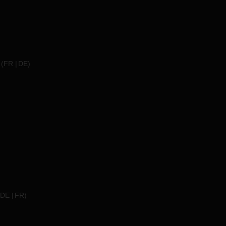
(
FR
DE
)
DE
FR
)