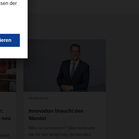
09/25/2024
n:
Innovation braucht den
e neu
Wandel
Was ist Innovation? Was bedeutet
sie für ein langfristig denkendes
lfalt,