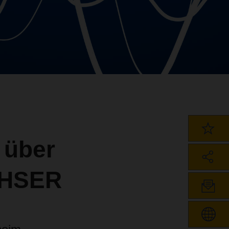
 über
CHSER