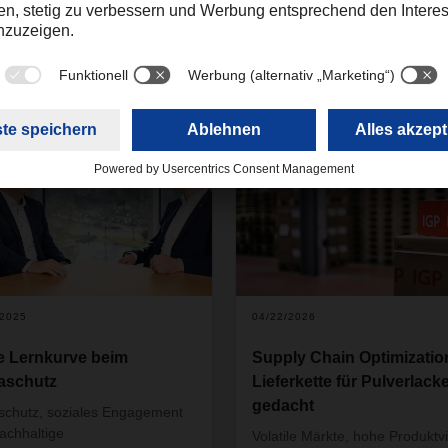
en
3
/2025
04/22/2026
le Lernkurve beim
Supply Chain Optimizatio
aschutz
Lieferkette für Pulverlack
gedacht
schutz, soziales Engagement
achhaltige
Volatile Märkte, hohe Produktvie