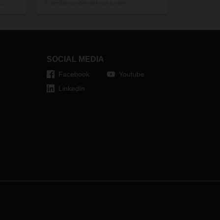
Familienunternehmen wie
en:
DACHSER? Und welche Bedeutung
hat sie für das Netzwerk? Gedanken
 IGP
von CEO Burkhard Eling.
Chain
 Aus
SOCIAL MEDIA
bles
Facebook
Youtube
LinkedIn