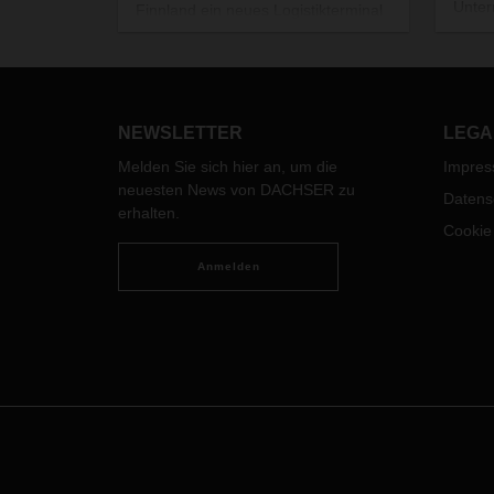
Unter
Finnland ein neues Logistikterminal
DACHS
in Betrieb genommen. Mit seiner
bereit
ersten Cross-Dock-Anlage in Kerava
Schwe
im Großraum Helsinki erweitert der
Maßn
Logistikdienstleister seine Services
CEO B
auf dem finnischen Markt.
NEWSLETTER
LEGA
Hohm,
Melden Sie sich hier an, um die
Impre
(CDO
neuesten News von DACHSER zu
Datens
erhalten.
Cookie
Anmelden