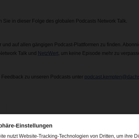
 Sie in dieser Folge des globalen Podcasts Network Talk.
er und auf allen gängigen Podcast-Plattformen zu finden. Abonni
Network Talk und
NetzWert
, um keine Episode mehr zu verpass
r Feedback zu unseren Podcasts unter
podcast.kempten@dach
anouska.kroon@dachser.com