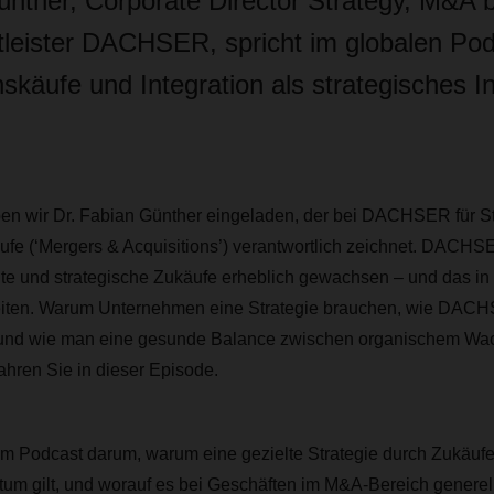
ünther, Corporate Director Strategy, M&A 
stleister DACHSER, spricht im globalen Po
käufe und Integration als strategisches In
en wir Dr. Fabian Günther eingeladen, der bei DACHSER für St
e (‘Mergers & Acquisitions’) verantwortlich zeichnet. DACHSER
te und strategische Zukäufe erheblich gewachsen – und das in w
eiten. Warum Unternehmen eine Strategie brauchen, wie DAC
 und wie man eine gesunde Balance zwischen organischem Wa
fahren Sie in dieser Episode.
m Podcast darum, warum eine gezielte Strategie durch Zukäufe
stum gilt, und worauf es bei Geschäften im M&A-Bereich genere