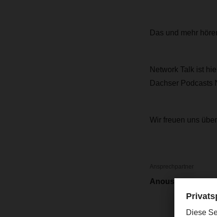
Das und mehr hören
Network Talk ist hi
Dachser Podcasts 
Wir freuen uns übe
Ansprechpartner
Anouska Kroon