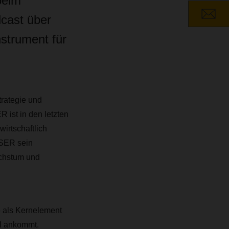
beim
dcast über
strument für
rategie und
 ist in den letzten
irtschaftlich
HSER sein
chstum und
 als Kernelement
ll ankommt.