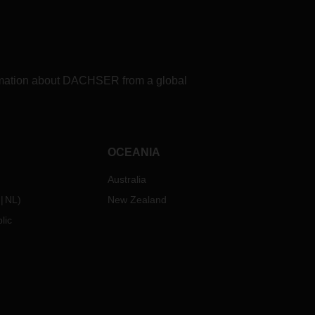
formation about DACHSER from a global
OCEANIA
Australia
NL
)
New Zealand
lic