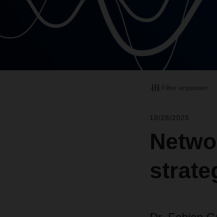
Filter anpassen
10/28/2025
Networ
strat