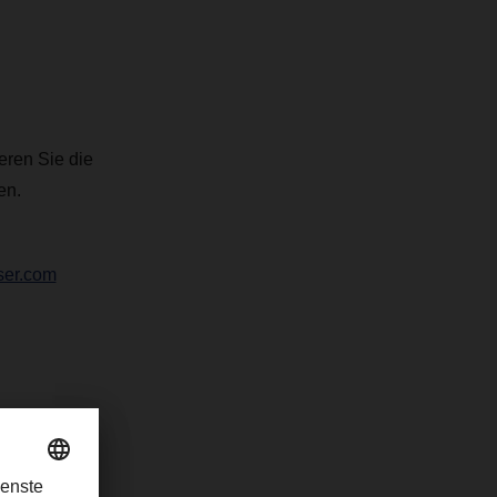
eren Sie die
en.
ser.com