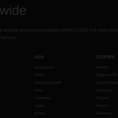
dwide
r the regional services and solutions of DACHSER. For more in
hser.com
ASIA
EUROPE
Bangladesh
Austria
China
Belgium
(
FR
Hong Kong SAR
Czech Repub
India
Denmark
Indonesia
Finland
Japan
France
Korea
Germany