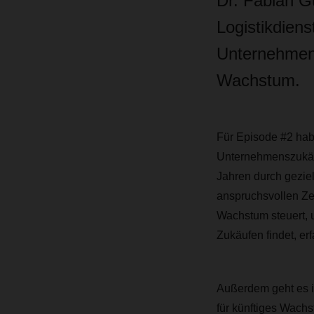
Dr. Fabian G
Logistikdien
Unternehmens
Wachstum.
Für Episode #2 hab
Unternehmenszukäuf
Jahren durch geziel
anspruchsvollen Z
Wachstum steuert,
Zukäufen findet, er
Außerdem geht es i
für künftiges Wach