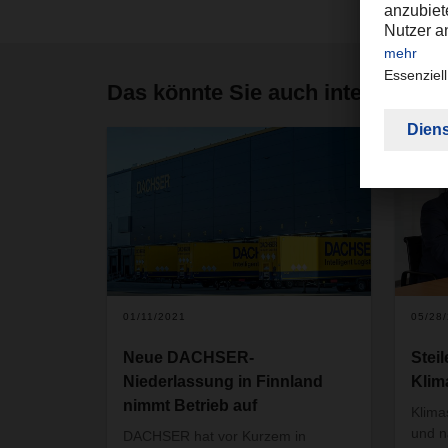
Das könnte Sie auch interessier
01/11/2021
05/28
Neue DACHSER-
Stei
Niederlassung in Finnland
Klim
nimmt Betrieb auf
Klima
und n
DACHSER hat vor Kurzem in