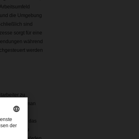
 Arbeitsumfeld
en und die Umgebung
chließlich sind
esse sorgt für eine
 Sendungen während
achgesteuert werden
tarbeiter zu
ulungen, wie man
strukturelles
es Netzwerk, das
Zusätzlich zu
irmen und Behörden