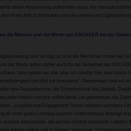
it für deren Absicherung aufwenden muss. Als Innovationsfüh
 dem Fortschritt Schritt halten und die Vorteile der Digitalisieru
len die Mission und die Werte von DACHSER bei der Umse
igitalisierung sehr wichtig ist, sind die Menschen immer der Sc
und die Werte gelten daher auch für die Sicherheit bei DACHS
schaue, dann gelten sie alle, aber ich möchte hier zwei davon h
ternehmergeist und Mut zur Innovation“. Gemeinsam sind wir e
her den Gesamtservice, die Sicherheit und die Qualität. Darüb
ass jeder kritisch mit sich selbst bleibt, um gemeinsam die Zuku
rden. „Loyalität und Engagement“ ist ein weiteres wichtiges Fe
eng an einer guten Leistung unseres Unternehmens beteiligt sind
er positive Atmosphäre, die auf das Umfeld ausstrahlt. Letztlich 
eren Arbeitsumfeld und zu hohen Leistungen. Sicherheit ist da