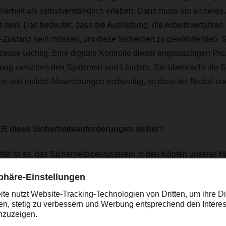
cherheit als selbstverständlich erleben. Dann muss ein sicheres
t sein. Das bedeutet, dass die Ausrüstung, die Arbeitsverfahr
-Zustand sein müssen, um diese Sicherheit zu gewährleisten. S
zesse wichtig. Eine digitale Kontrolle dieser engmaschigen Proz
dung zwischen den Systemen und Ländern. Sie überwacht die
ts und meldet Abweichungen rechtzeitig, so dass bei Bedarf n
R diese Sicherheitsanforderungen sicher?
ität ist es, das Sicherheitsbewusstsein in den Köpfen unserer Mi
abei helfen straffe Prozesse, aber auch die regelmäßigen Sch
tet, erhöhen die Sicherheit enorm. Indem wir viel Energie in ein 
erhalb der DACHSER-Organisation stecken, entsteht ein dicht
ß an Sicherheit für unsere Kunden und ihre Sendungen bietet. 
rnen Kontrollen lassen wir uns regelmäßig von externen Fachf