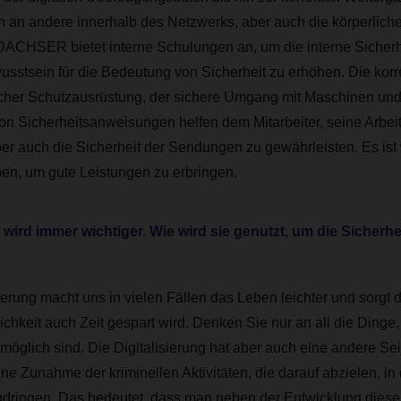
n an andere innerhalb des Netzwerks, aber auch die körperliche 
CHSER bietet interne Schulungen an, um die interne Sicherhe
sstsein für die Bedeutung von Sicherheit zu erhöhen.
Die kor
cher Schutzausrüstung, der sichere Umgang mit Maschinen und d
on Sicherheitsanweisungen helfen dem Mitarbeiter, seine Arbeit
ber auch die Sicherheit der Sendungen zu gewährleisten. Es ist
iben, um gute Leistungen zu erbringen.
 wird immer wichtiger. Wie wird sie genutzt, um die Sicherhei
sierung macht uns in vielen Fällen das Leben leichter und sorgt 
chkeit auch Zeit gespart wird. Denken Sie nur an all die Dinge,
 möglich sind. Die Digitalisierung hat aber auch eine andere Se
e Zunahme der kriminellen Aktivitäten, die darauf abzielen, in 
dringen. Das bedeutet, dass man neben der Entwicklung dies