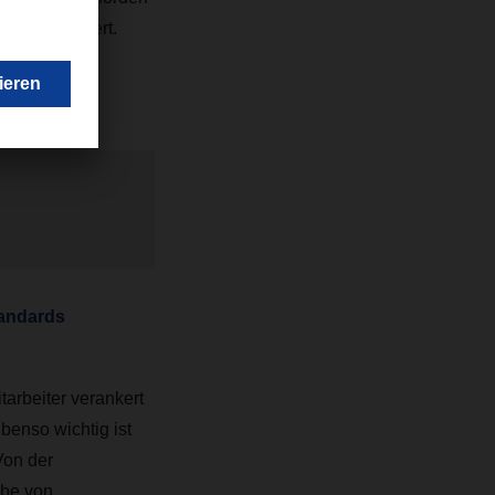
ät zertifiziert.
esetzlichen
tandards
arbeiter verankert
benso wichtig ist
Von der
abe von