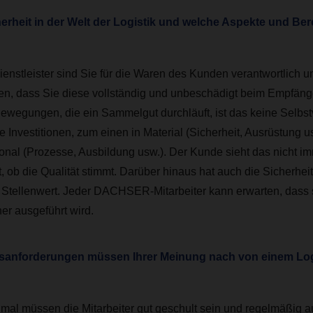
erheit in der Welt der Logistik und welche Aspekte und Be
ienstleister sind Sie für die Waren des Kunden verantwortlich u
en, dass Sie diese vollständig und unbeschädigt beim Empfänger
ewegungen, die ein Sammelgut durchläuft, ist das keine Selbstv
e Investitionen, zum einen in Material (Sicherheit, Ausrüstung us
onal (Prozesse, Ausbildung usw.). Der Kunde sieht das nicht i
, ob die Qualität stimmt. Darüber hinaus hat auch die Sicherheit
Stellenwert. Jeder DACHSER-Mitarbeiter kann erwarten, dass s
her ausgeführt wird.
sanforderungen müssen Ihrer Meinung nach von einem Logi
mal müssen die Mitarbeiter gut geschult sein und regelmäßig au