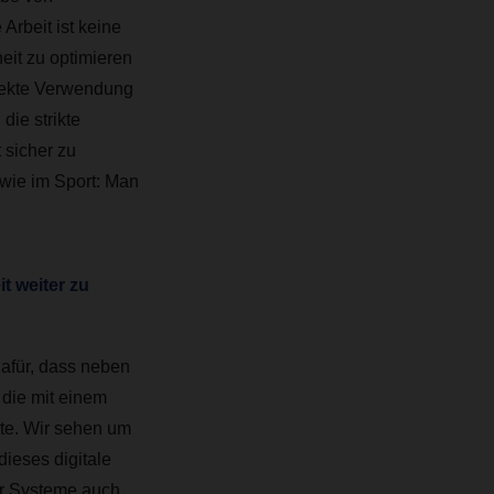
Arbeit ist keine
it zu optimieren
rekte Verwendung
ie strikte
 sicher zu
 wie im Sport: Man
t weiter zu
dafür, dass neben
 die mit einem
ite. Wir sehen um
dieses digitale
er Systeme auch