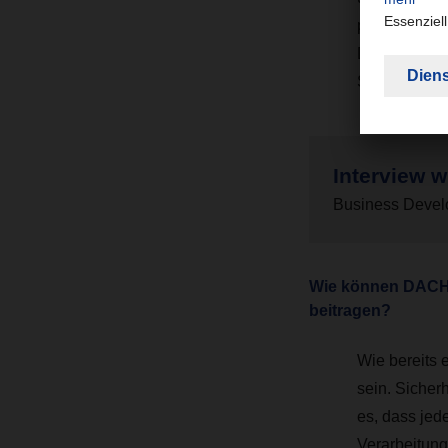
prüfen. Dadur
Darüber hinau
Sicherheitsvo
Interview w
Business Devel
Wie können DACHSE
beitragen?
Wie bereits 
sein. Sicher
es, dass jed
Verarbeitung