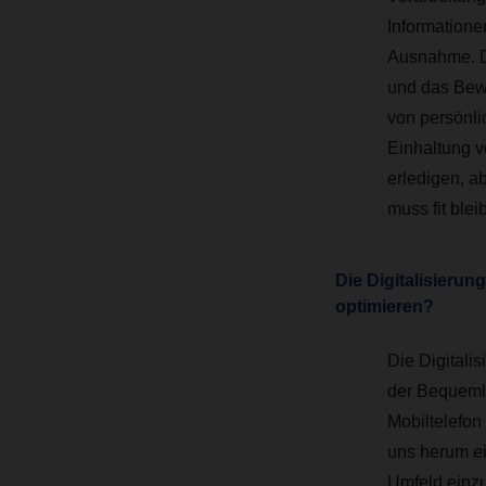
Informatione
Ausnahme. DA
und das Bewu
von persönli
Einhaltung v
erledigen, a
muss fit ble
Die Digitalisierung
optimieren?
Die Digitali
der Bequemli
Mobiltelefon
uns herum ein
Umfeld einzu