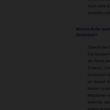
noch mehr Ze
weiterhin mit
Welche Rolle spie
Sicherheit?
Obwohl die D
Die Mission 
die Werte an
Erstens: „Un
bestimmen da
wir darauf, d
besser zu we
Mitarbeiter 
kritische, ab
einem sicher