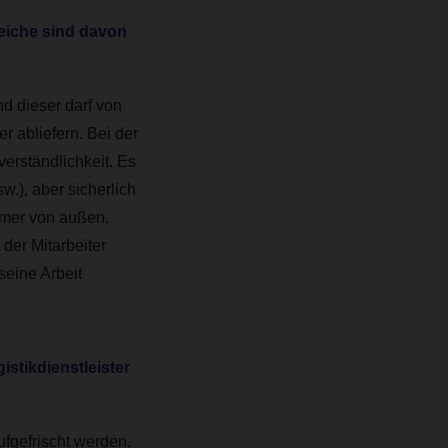
reiche sind davon
nd dieser darf von
 abliefern. Bei der
erständlichkeit. Es
w.), aber sicherlich
mmer von außen,
 der Mitarbeiter
eine Arbeit
stikdienstleister
fgefrischt werden,