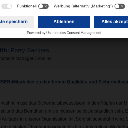
ch sind wir in verschiedenen Bereichen der Sicherheit und Qualit
s ist es für uns selbstverständlich, dass wir uns stets an die g
rschriften halten.
ith:
Ferry Sackers
opment Manager Benelux
R-Mitarbeiter zu den hohen Qualitäts- und Sicherheitss
erwähnt, muss das Sicherheitsbewusstsein in den Köpfen der Mit
heit und das Bemühen um sie müssen selbstverständlich sein. E
e Aufgabe in unserer Organisation mit Sorgfalt ausgeführt wird. 
 der digitalen Übertragungsdaten bis hin zur korrekten Weiterg