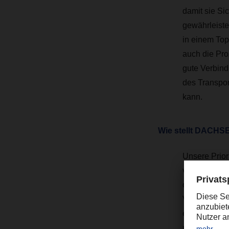
damit sie Si
gewährleiste
in einem Top
auch die Pro
gute Verbin
des Transpor
kann.
Wie stellt DACHSE
Unsere Prior
verankern. D
optimal arbei
Vorgehen inn
ein hohes Ma
unseren inte