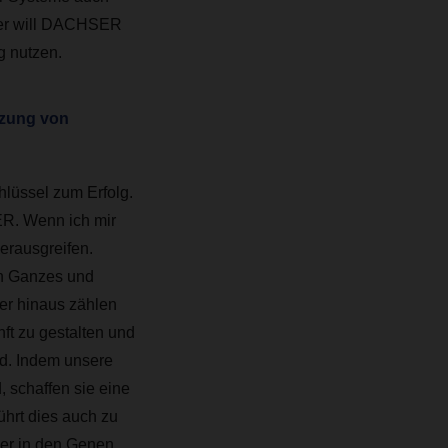
rer will DACHSER
ng nutzen.
tzung von
hlüssel zum Erfolg.
ER. Wenn ich mir
erausgreifen.
in Ganzes und
er hinaus zählen
nft zu gestalten und
ld. Indem unsere
, schaffen sie eine
führt dies auch zu
her in den Genen