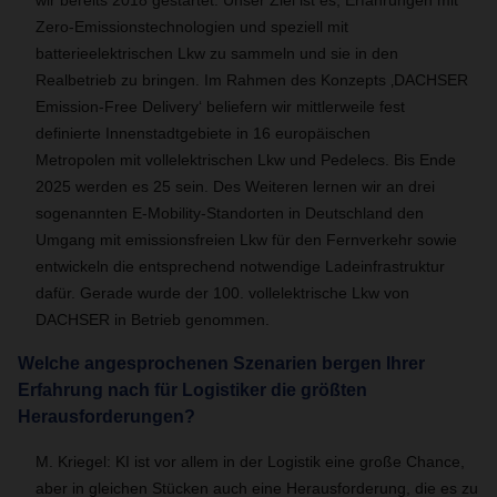
wir bereits 2018 gestartet. Unser Ziel ist es, Erfahrungen mit
Zero-Emissionstechnologien und speziell mit
batterieelektrischen Lkw zu sammeln und sie in den
Realbetrieb zu bringen. Im Rahmen des Konzepts ‚DACHSER
Emission-Free Delivery‘ beliefern wir mittlerweile fest
definierte Innenstadtgebiete in 16 europäischen
Metropolen mit vollelektrischen Lkw und Pedelecs. Bis Ende
2025 werden es 25 sein. Des Weiteren lernen wir an drei
sogenannten E-Mobility-Standorten in Deutschland den
Umgang mit emissionsfreien Lkw für den Fernverkehr sowie
entwickeln die entsprechend notwendige Ladeinfrastruktur
dafür. Gerade wurde der 100. vollelektrische Lkw von
DACHSER in Betrieb genommen.
Welche angesprochenen Szenarien bergen Ihrer
Erfahrung nach für Logistiker die größten
Herausforderungen?
M. Kriegel: KI ist vor allem in der Logistik eine große Chance,
aber in gleichen Stücken auch eine Herausforderung, die es zu