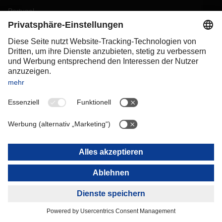
Portugal
Romania
Slovakia
Spain
Sweden
Switzerland
(
DE
FR
)
Turkey
OCEANIA
Australia
New Zealand