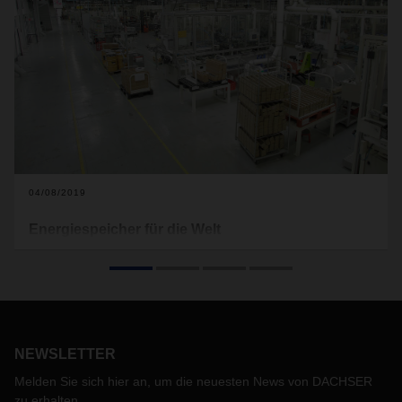
04/08/2019
Energiespeicher für die Welt
Die Produkte dieses Unternehmens stehen buchstäblich
unter Strom: Der französische Batteriehersteller ARTS
Energy, ein Premiumlieferant für Energiespeicher aller Art,
produziert in der französischen Provinz und versorgt seine
Kunden in Europa und auf der ganzen Welt mit Energie. Die
Logistik liegt ganz in den Händen von DACHSER.
NEWSLETTER
Melden Sie sich hier an, um die neuesten News von DACHSER
zu erhalten.