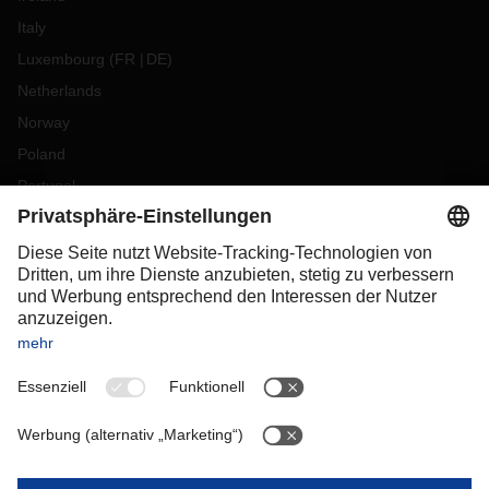
Italy
Luxembourg
(
FR
DE
)
Netherlands
Norway
Poland
Portugal
Romania
Slovakia
Spain
Sweden
Switzerland
(
DE
FR
)
Turkey
OCEANIA
Australia