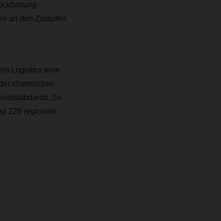
ückhaltung
en an den Zuläufen
m-Logistics eine
 der chemischen
rheitsstandards. So
nd 226 regionale