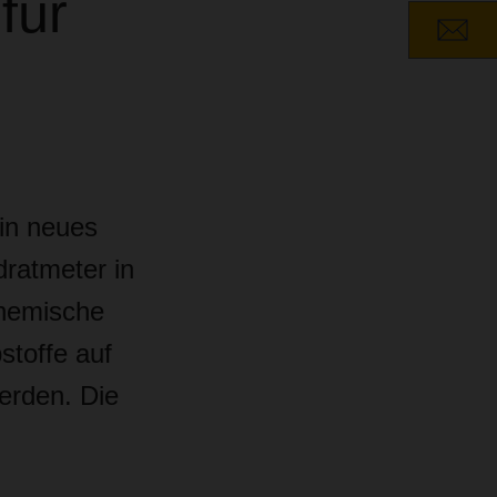
für
in neues
dratmeter in
chemische
stoffe auf
erden. Die