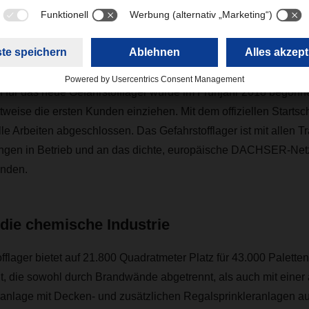
ndustrie machte den Neubau dringend notw
rnd Großmann, Niederlassungsleiter DACHSER Malsch
n für das neue Gefahrstofflager wurde im Frühjahr 2018 begonn
tweise die ersten Kunden einziehen. Mit dem offiziellen Starts
e Arbeiten abgeschlossen. Das Gefahrstofflager ist mit allen Tr
tungen in Betrieb und an das dichte, europäische DACHSER-Net
unden.
 die chemische Industrie
flager bietet auf 21.800 Quadratmeter Platz für 43.000 Paletten.
lt, die sowohl durch Brandwände abgetrennt, als auch mit einer
nlage mit Decken- und zusätzlichen Regalsprinkleranlagen aus