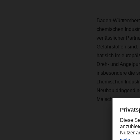
Baden-Württemberg 
chemischen Industr
verlässlicher Part
Gefahrstoffen sind
hat sich im europäi
Dreh- und Angelpunkt
insbesondere die s
chemischen Industr
Neubau dringend n
Malsch.
“