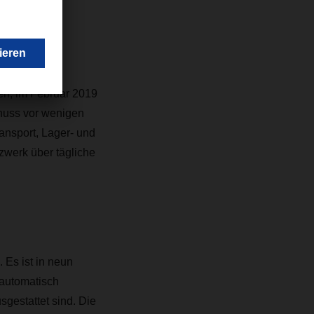
endig.”
en, im Februar 2019
chuss vor wenigen
ansport, Lager- und
zwerk über tägliche
 Es ist in neun
 automatisch
gestattet sind. Die