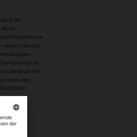
tz in der
die ein
schen Produkten und
den gewachsen und
inem wichtigen
tandortvorteil ist
Eins der deutschen
rie machte den
ter DACHSER
emischen