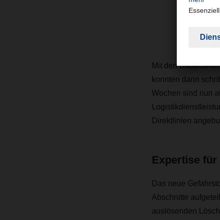
I
Be
Mit den Bauarbeite
konnten dann schrit
Wochen sind nun all
Logistikdienstleis
Direktlinien angeb
Expertise für
Das neue Gefahrstof
Abschnitte aufgetei
auslösenden Löscha