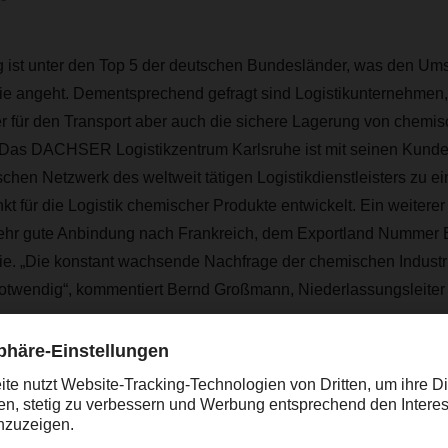
ist unter den Top 5 der deutschen Bundesländer, was den Umsa
ie angeht. Dementsprechend gefragt sind Logistikunternehmen, 
ner für den Transport aber auch die sichere Lagerung von chemi
. Das DACHSER Logistikzentrum Karlsruhe ist mit seinen Kun
schen Netzwerk des weltweit tätigen Logistikdienstleisters zu e
 für die Logistik chemischer Produkte entwickelt. Ein weiterer S
ehr gute Anbindung nach Frankreich, dem Exportland Nummer 
ie. „Die konstant wachsende Nachfrage der chemischen Indust
otwendig“, kommentiert Bernd Großmann, Niederlassungslei
Die konstant wachsende Nachfrage der ch