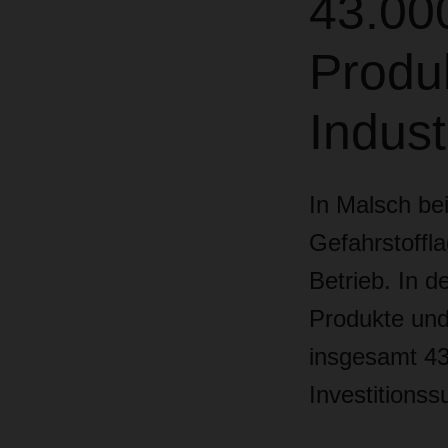
43.000
Produ
Indust
In Malsch b
Gefahrstoffl
Betrieb. In 
Produkte und
insgesamt 43.
Investitionss