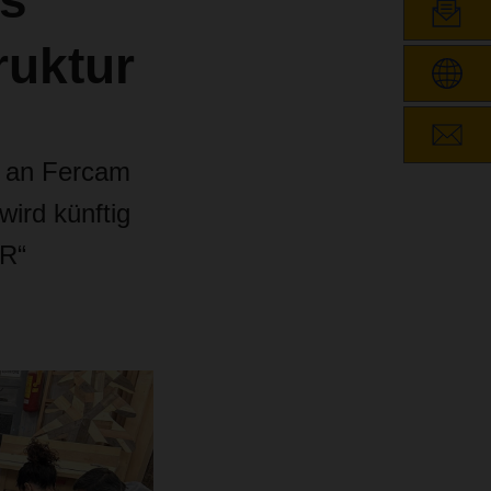
s
ruktur
e an Fercam
ird künftig
R“