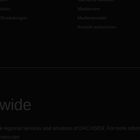
n der Jahreskonferenz des
nationalen Netzwerks der
chutz
Mediaroom
ienunternehmen (Family
 Einstellungen
Medienkontakt
ess Network International) in
ur, Indien, entgegen.
Kontakt aufnehmen
dwide
r the regional services and solutions of DACHSER. For more in
hser.com