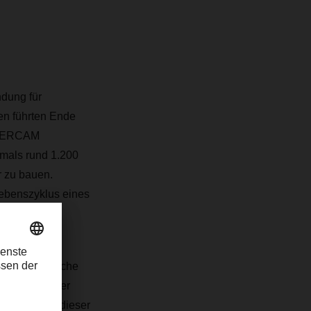
ndung für
en führten Ende
e FERCAM
mals rund 1.200
r zu bauen.
Lebenszyklus eines
t.
 das ökologische
Menichetti, der
entwicklung dieser