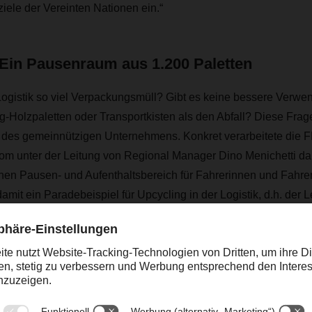
ziele der Vereinten Nationen ein.“
 Ein Pausenraum aus 1.200 Paletten
ogistik so viel Verpackungsmüll? Gibt es keine bessere Verwe
-Holzpaletten oder Transportkisten als den Abfall? Diese Frag
 des gemeinnützigen Unternehmens. Konkret verarbeitete di
om unter der Leitung von Regional Manager Dino Menichetti da
inen Pausen- und Aufenthaltsbereich für Fahrerinnen und Fahre
mit ein Paradebeispiel für Upcycling in der Logistik, d.h. der 
stands wird im Sinne der Kreislaufwirtschaft deutlich verlänger
sich das innovative und praxisnahe gemeinnützige Unternehmen,
tigkeit kombiniert, in Italien einen Namen gemacht“, sagt Dino 
M & DACHSER derzeit leitet. „Die aktuelle Arbeit und Weiter