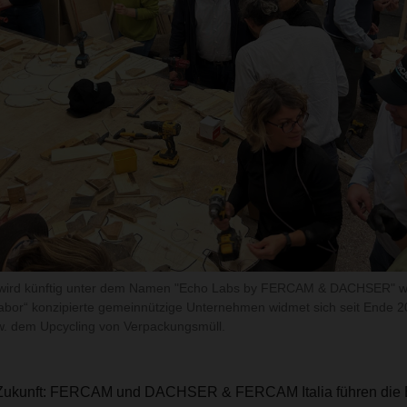
ird künftig unter dem Namen "Echo Labs by FERCAM & DACHSER" wei
labor“ konzipierte gemeinnützige Unternehmen widmet sich seit Ende 2
zw. dem Upcycling von Verpackungsmüll.
t Zukunft: FERCAM und DACHSER & FERCAM Italia führen die E