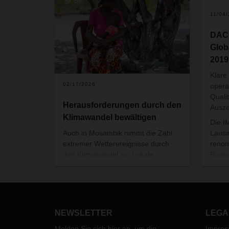
5+
11/04
DACH
Glob
2019
Klare
02/17/2026
opera
Quali
Herausforderungen durch den
Ausz
Klimawandel bewältigen
Die I
Laus
Auch in Mosambik nimmt die Zahl
renom
extremer Wetterereignisse durch
Busin
den Klimawandel zu. Lokale
Stell
Initiativen im Süden des Landes,
und d
vorangebracht vom lokalen Terre
Bern
des Hommes-Partner MAHLAHLE
SE, u
und DACHSER, helfen der
Corpo
Bevölkerung, die Folgen des
NEWSLETTER
LEGA
Marke
Klimawandels zu bewältigen und
Melden Sie sich hier an, um die
Impre