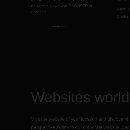
Rahme
bringen spürbare Verbesserungen
neuesten News von DACHSER zu
inter
für ihren Alltag.
Datens
erhalten.
Famil
Cookie
Busin
Udaip
Anmelden
Websites worl
Visit the website of your location and discove
perspective switch to our corporate website:
dac