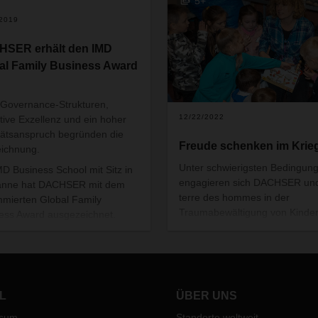
5+
/2019
SER erhält den IMD
al Family Business Award
 Governance-Strukturen,
12/22/2022
tive Exzellenz und ein hoher
tätsanspruch begründen die
Freude schenken im Krie
eichnung.
Unter schwierigsten Bedingun
MD Business School mit Sitz in
engagieren sich DACHSER un
anne hat DACHSER mit dem
terre des hommes in der
mierten Global Family
Traumabewältigung von Kinder
ess Award ausgezeichnet.
Jugendlichen und deren Eltern 
vertretend für das Unternehmen
der Ukraine.
ie Eigentümerfamilie nahmen
hard Simon, CEO DACHSER
nd Birgit Kastner-Simon,
rate Director Corporate
L
ÜBER UNS
ting, die Auszeichnung im
ssum
Standorte weltweit