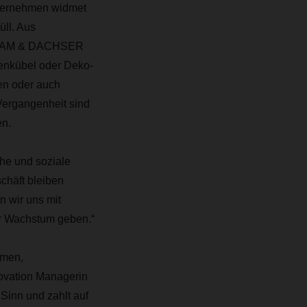
nternehmen widmet
üll. Aus
FERCAM & DACHSER
zenkübel oder Deko-
en oder auch
 Vergangenheit sind
en.
he und soziale
chäft bleiben
 wir uns mit
r Wachstum geben.“
amen,
novation Managerin
inn und zahlt auf