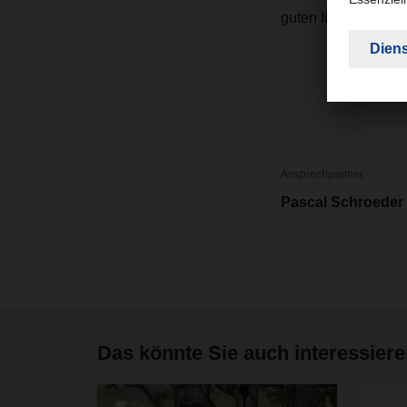
guten Idee wird nu
Ansprechpartner
Pascal Schroeder
Das könnte Sie auch interessier