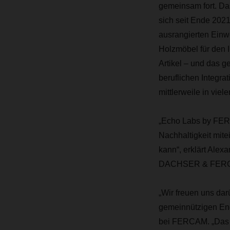
gemeinsam fort. Da
sich seit Ende 202
ausrangierten Ein
Holzmöbel für den 
Artikel – und das 
beruflichen Integra
mittlerweile in viel
„Echo Labs by FER
Nachhaltigkeit mit
kann“, erklärt Ale
DACHSER & FERCAM 
„Wir freuen uns da
gemeinnützigen Eng
bei FERCAM. „Das 