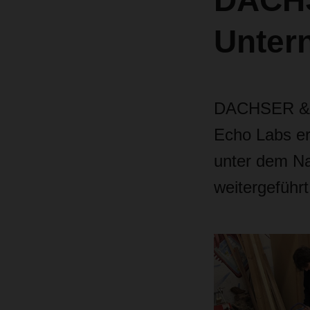
DACHS
Unter
DACHSER & F
Echo Labs er
unter dem 
weitergeführt