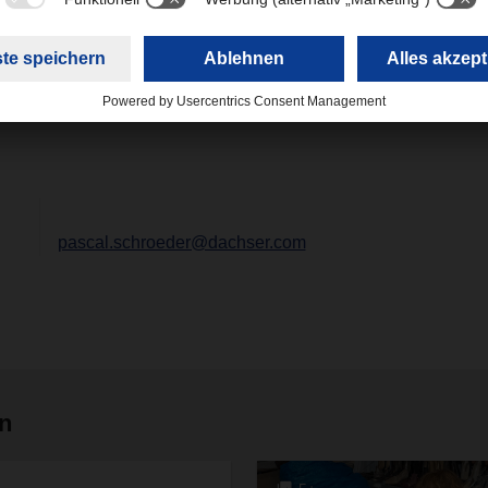
n durch den Einstieg von DACHSER & FERCAM Italia gesichert
pascal.schroeder@dachser.com
en