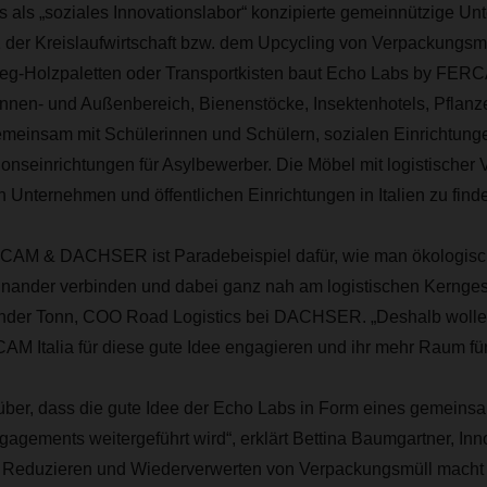
s als „soziales Innovationslabor“ konzipierte gemeinnützige U
1 der Kreislaufwirtschaft bzw. dem Upcycling von Verpackungsm
weg-Holzpaletten oder Transportkisten baut Echo Labs by 
Innen- und Außenbereich, Bienenstöcke, Insektenhotels, Pflan
gemeinsam mit Schülerinnen und Schülern, sozialen Einrichtung
tionseinrichtungen für Asylbewerber. Die Möbel mit logistischer
en Unternehmen und öffentlichen Einrichtungen in Italien zu find
CAM & DACHSER ist Paradebeispiel dafür, wie man ökologisc
einander verbinden und dabei ganz nah am logistischen Kernges
xander Tonn, COO Road Logistics bei DACHSER. „Deshalb wollen
Italia für diese gute Idee engagieren und ihr mehr Raum fü
rüber, dass die gute Idee der Echo Labs in Form eines gemeins
agements weitergeführt wird“, erklärt Bettina Baumgartner, In
Reduzieren und Wiederverwerten von Verpackungsmüll macht S