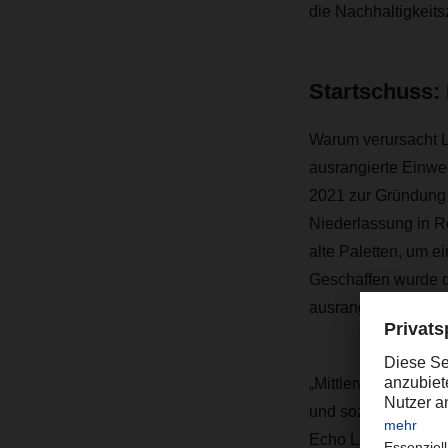
die Nachhaltigkeits
Startschuss:
Warum verursacht L
ausrangierte Einweg
2021 zur Gründung
Niederlassung in R
alte Paletten, um e
Geschaffen wurde da
ausrangierten Gegen
„Mittlerweile hat 
und soziale Nachhal
Echo Labs by FERCA