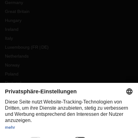
Germany
Great Britain
Hungary
Ireland
Italy
Luxembourg
(
FR
DE
)
Netherlands
Norway
Poland
Portugal
Romania
Slovakia
Spain
Sweden
Switzerland
(
DE
FR
)
Turkey