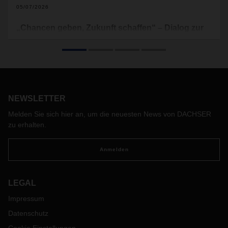
05/07/2026
„Chancen geben, Zukunft schaffen“ – Dialog zur
Entwicklungszusammenarbeit
Seit 20 Jahren engagieren sich DACHSER und die
Kinderrechtsorganisation Terre des Hommes gemeinsam für
Entwicklung und Chancengerechtigkeit im globalen Süden.
Anlässlich dieses Jubiläums fand auf dem neuen DACHSER
Network Campus in Kempten die Veranstaltung „Chancen
NEWSLETTER
geben, Zukunft schaffen: Impulse für das strategische
Melden Sie sich hier an, um die neuesten News von DACHSER
Engagement in den Ländern des Globalen Südens statt “
zu erhalten.
statt.
Anmelden
LEGAL
Impressum
Datenschutz