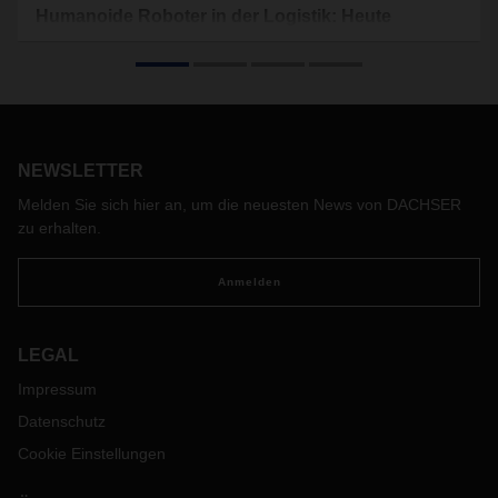
Humanoide Roboter in der Logistik: Heute
Science-Fiction, morgen Realität?
Humanoide Roboter galten lange als Zukunftsvision. Doch
erste Praxiserfahrungen zeigen: Die Technik könnte
mittelfristig auch in der Logistik zum Einsatz kommen.
NEWSLETTER
Melden Sie sich hier an, um die neuesten News von DACHSER
zu erhalten.
Anmelden
LEGAL
Impressum
Datenschutz
Cookie Einstellungen