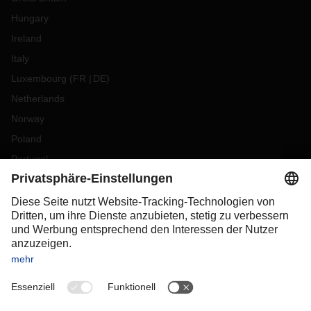
Hungary
Ireland
Italy
Luxembourg
(
FR
DE
)
Netherlands
Norway
Poland
Portugal
Romania
Slovakia
Spain
Sweden
Switzerland
(
DE
FR
)
Turkey