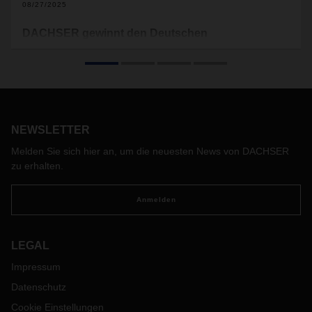
08/27/2025
DACHSER gewinnt den Deutschen
Verpackungspreis in der Kategorie Logistik &
Materialfluss
DACHSER ist für seine ‚Retail Box‘ mit dem Deutschen
Verpackungspreis 2025 des Deutschen Verpackungsinstituts
e. V. in der Kategorie Logistik & Materialfluss ausgezeichnet
NEWSLETTER
worden. Das neuartige Mehrwegsystem für die
Stückgutlogistik, das sich zum Beispiel für die Shop-
Melden Sie sich hier an, um die neuesten News von DACHSER
Belieferung in den Branchen Mode, Kosmetik oder auch
zu erhalten.
Elektronik eignet, entwickelte der Logistikdienstleister
gemeinsam mit den Partnern Wanzl, Logistikbude und
Anmelden
Deutsche Telekom.
LEGAL
Impressum
Datenschutz
Cookie Einstellungen