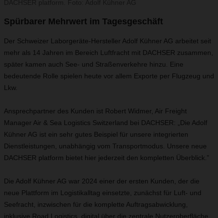
DACHSER platform. Foto: Adolf Kühner AG
Spürbarer Mehrwert im Tagesgeschäft
Der Schweizer Laborgeräte-Hersteller Adolf Kühner AG arbeitet seit
mehr als 14 Jahren im Bereich Luftfracht mit DACHSER zusammen,
später kamen auch See- und Straßenverkehre hinzu. Eine
bedeutende Rolle spielen heute vor allem Exporte per Flugzeug und
Lkw.
Ansprechpartner des Kunden ist Robert Widmer, Air Freight
Manager Air & Sea Logistics Switzerland bei DACHSER: „Die Adolf
Kühner AG ist ein sehr gutes Beispiel für unsere integrierten
Dienstleistungen, unabhängig vom Transportmodus. Unsere neue
DACHSER platform bietet hier jederzeit den kompletten Überblick.”
Die Adolf Kühner AG war 2024 einer der ersten Kunden, der die
neue Plattform im Logistikalltag einsetzte, zunächst für Luft- und
Seefracht, inzwischen für die komplette Auftragsabwicklung,
inklusive Road Logistics, digital über die zentrale Nutzeroberfläche.