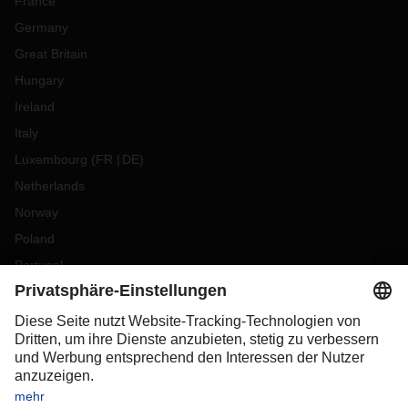
France
Germany
Great Britain
Hungary
Ireland
Italy
Luxembourg
(
FR
DE
)
Netherlands
Norway
Poland
Portugal
Romania
Slovakia
Spain
Sweden
Switzerland
(
DE
FR
)