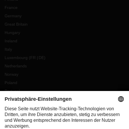
France
Germany
Great Britain
Hungary
Ireland
Italy
Luxembourg
(
FR
DE
)
Netherlands
Norway
Poland
Portugal
Romania
Slovakia
Spain
Sweden