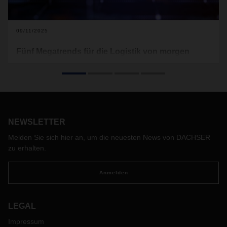
09/11/2025
Fünf Megatrends für die Logistik von morgen
Welche großen Trends sind für Logistiker in Industrie,
Handel und Dienstleistung in den kommenden fünf bis zehn
Jahren richtungsweisend? Und welche Herausforderungen,
aber auch Chancen ergeben sich daraus? Auf der Spur der
Megatrends, auf die sich die Logistikbranche einstellen
muss.
NEWSLETTER
Melden Sie sich hier an, um die neuesten News von DACHSER
zu erhalten.
Anmelden
LEGAL
Impressum