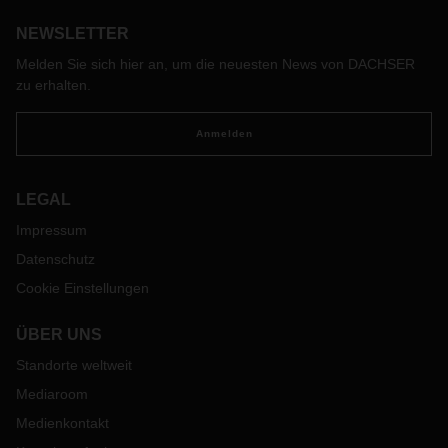
zum Umweltschutz beizutragen. DACHSER Luxembourg hat
sich dieses Jahr besonders ins Zeug gelegt und den ersten
NEWSLETTER
Cleanup Day veranstaltet.
Melden Sie sich hier an, um die neuesten News von DACHSER
zu erhalten.
Anmelden
LEGAL
Impressum
Datenschutz
Cookie Einstellungen
ÜBER UNS
Standorte weltweit
Mediaroom
Medienkontakt