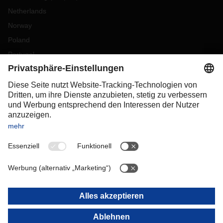
Netherlands
Norway
Poland
Portugal
Romania
Slovakia
Spain
Sweden
Switzerland
(
DE
FR
)
Turkey
OCEANIA
Australia
New Zealand