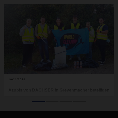
10/21/2024
Azubis von DACHSER in Grevenmacher beteiligen
sich an der Aktion „World Cleanup Day“
Jedes Jahr im September finden Aufräumaktionen im
Rahmen des „World Clean Up Days“ statt. Eine gute
Gelegenheit für Unternehmen und Privatpersonen, aktiv