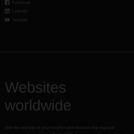
Facebook
erheblichen Einschränkungen.
LinkedIn
In dieser Woche ist der Warnzustand aufgrund der sehr
Youtube
niedrigen Temperaturen (stellenweise unter -10ºC) immer
noch in Kraft, so dass weiterhin mit starken
Einschränkungen und Zwischenfällen bei allen Transport-
und Verteilungsdiensten zu rechnen ist.
Sollten Sie Fragen haben, wenden Sie sich bitte an Ihren
lokalen Kontakt in der jeweiligen DACHSER Niederlassung.
Websites
worldwide
Visit the website of your location and discover the regional