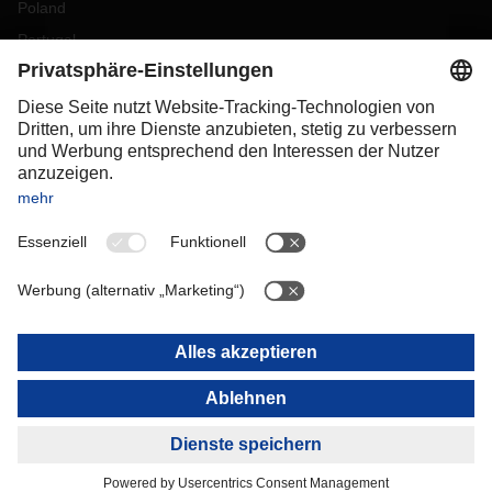
Poland
Portugal
Romania
Slovakia
Spain
Sweden
Switzerland
(
DE
FR
)
Turkey
OCEANIA
Australia
New Zealand