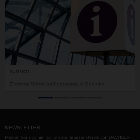
01/13/2021
Extreme Wetterbedingungen in Spanien
Aufgrund des Sturms Filomena, der in den letzten Tagen
ganz Spanien und insbesondere die Region Madrid
betroffen hat, informieren wir Sie über die folgenden
Einschränkungen:
Landverkehr:
NEWSLETTER
Verkehrsbeschränkungen für schwere Nutzfahrzeuge, die
Melden Sie sich hier an, um die neuesten News von DACHSER
von der DGT auferlegt wurden.