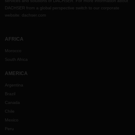
services and solutions of DACHSER. For more information about
DACHSER from a global perspective switch to our corporate
website:
dachser.com
AFRICA
Morocco
South Africa
AMERICA
Argentina
Brazil
Canada
Chile
Mexico
Peru