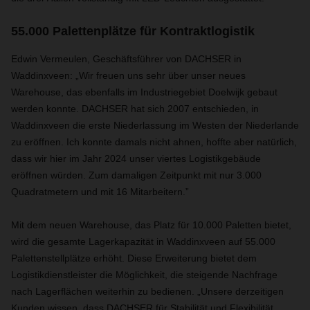
55.000 Palettenplätze für Kontraktlogistik
Edwin Vermeulen, Geschäftsführer von DACHSER in
Waddinxveen: „Wir freuen uns sehr über unser neues
Warehouse, das ebenfalls im Industriegebiet Doelwijk gebaut
werden konnte. DACHSER hat sich 2007 entschieden, in
Waddinxveen die erste Niederlassung im Westen der Niederlande
zu eröffnen. Ich konnte damals nicht ahnen, hoffte aber natürlich,
dass wir hier im Jahr 2024 unser viertes Logistikgebäude
eröffnen würden. Zum damaligen Zeitpunkt mit nur 3.000
Quadratmetern und mit 16 Mitarbeitern.”
Mit dem neuen Warehouse, das Platz für 10.000 Paletten bietet,
wird die gesamte Lagerkapazität in Waddinxveen auf 55.000
Palettenstellplätze erhöht. Diese Erweiterung bietet dem
Logistikdienstleister die Möglichkeit, die steigende Nachfrage
nach Lagerflächen weiterhin zu bedienen. „Unsere derzeitigen
Kunden wissen, dass DACHSER für Stabilität und Flexibilität