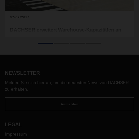
07/09/2024
DACHSER erweitert Warehouse-Kapazitäten an
zwei französischen Standorten
Mit dem Bau neuer Anlagen in Roissy und Nîmes stärkt
DACHSER in Frankreich seine Kapazitäten im Bereich
Warehousing. In Roissy im Großraum Paris wurden 20.000
Quadratmeter Lagerfläche geschaffen. In Nîmes in der
NEWSLETTER
Region Okzitanien in Südfrankreich ging ein 12.000
Quadratmeter großes Warehouse in Betrieb.
Melden Sie sich hier an, um die neuesten News von DACHSER
zu erhalten.
Anmelden
LEGAL
Impressum