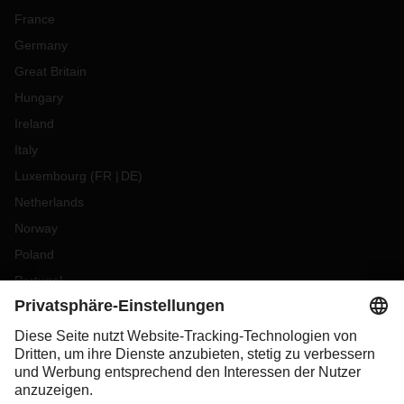
France
Germany
Great Britain
Hungary
Ireland
Italy
Luxembourg
(
FR
DE
)
Netherlands
Norway
Poland
Portugal
Romania
Slovakia
Spain
Sweden