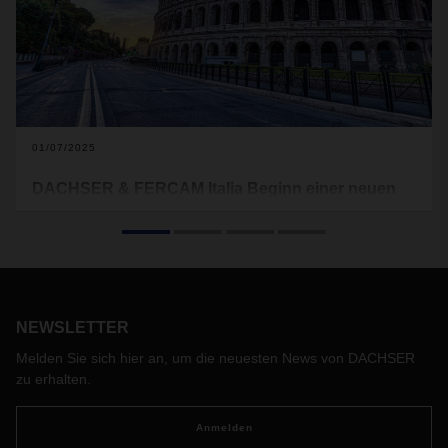
01/07/2025
DACHSER & FERCAM Italia Beginn einer neuen
Ära der Logistik in Europa
Es ist ein echter Meilenstein: Mit der Gründung von
DACHSER & FERCAM Italia baut DACHSER sein
leistungsstarkes Land-verkehrsnetzwerk weiter aus und
stärkt das Stückgut- und Kontraktlogistikgeschäft in Italien.
NEWSLETTER
Davon profitieren Kunden in ganz Europa.
Melden Sie sich hier an, um die neuesten News von DACHSER
zu erhalten.
Anmelden