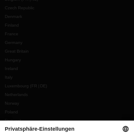
Czech Republic
Denmark
Finland
France
Germany
Great Britain
Hungary
Ireland
Italy
Luxembourg
(
FR
DE
)
Netherlands
Norway
Poland
Portugal
Romania