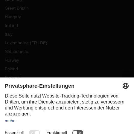
Great Britain
Hungary
Ireland
Italy
Luxembourg
(
FR
DE
)
Netherlands
Norway
Poland
Portugal
Romania
Slovakia
Spain
Sweden
Switzerland
(
DE
FR
)
Turkey