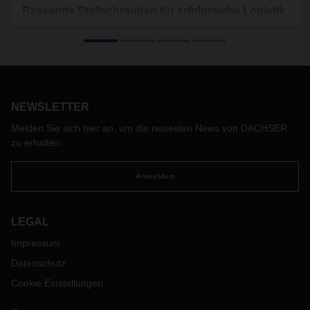
Passende Stellschrauben für erfolgreiche Logistik
Schrauben, Werkzeuge, Montage- und Befestigungsmaterial
wollen immer termingerecht geliefert werden. Zusammen
mit DACHSER hat der Weltmarktführer im Vertrieb von
Montage- und Befestigungsmaterial, Adolf Würth GmbH &
Co. KG, ein umfassendes Direktbelieferungskonzept
entwickelt. Unterm Strich spart das Lagerkapazitäten und
NEWSLETTER
Logistikkosten.
Melden Sie sich hier an, um die neuesten News von DACHSER
zu erhalten.
Anmelden
LEGAL
Impressum
Datenschutz
Cookie Einstellungen