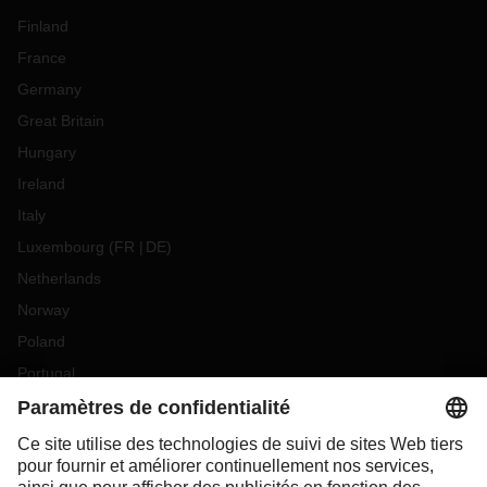
Finland
France
Germany
Great Britain
Hungary
Ireland
Italy
Luxembourg
(
FR
DE
)
Netherlands
Norway
Poland
Portugal
Romania
Slovakia
Spain