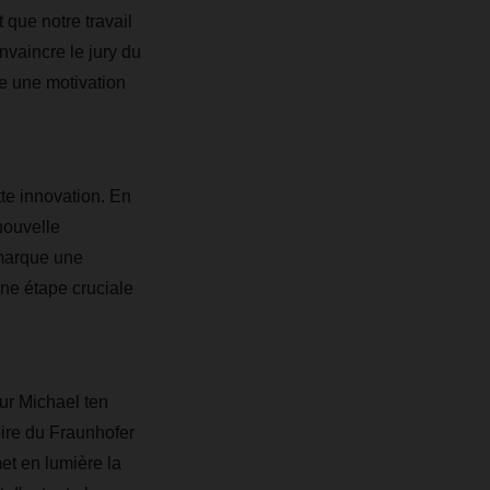
t que notre travail
nvaincre le jury du
e une motivation
e innovation. En
nouvelle
marque une
ne étape cruciale
ur Michael ten
ire du Fraunhofer
et en lumière la