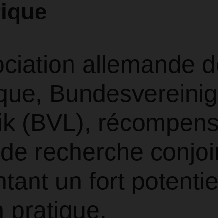
ique
ociation allemande d
ique, Bundesvereini
tik (BVL), récompen
 de recherche conjoi
tant un fort potentie
n pratique.