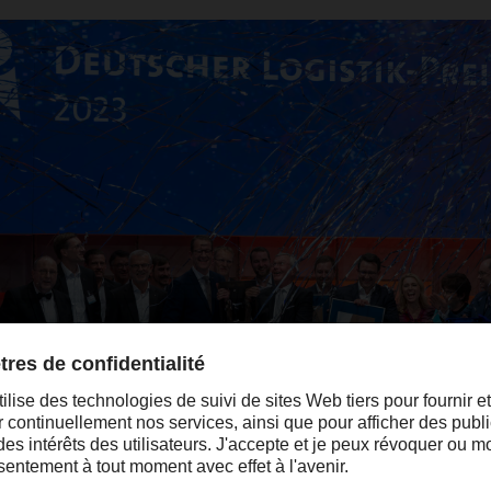
Burkhard Eling, et le Professeur Dr. Dr. h.c. Michael ten Hompel, Di