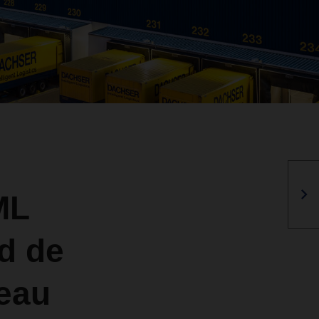
ML
d de
meau