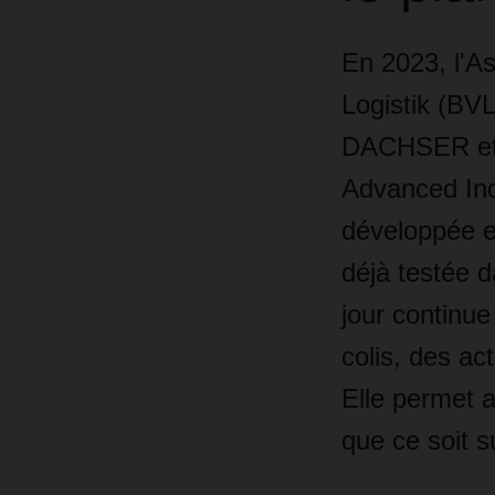
En 2023, l'A
Logistik (BV
DACHSER et 
Advanced Ind
développée e
déjà testée d
jour continu
colis, des ac
Elle permet 
que ce soit s