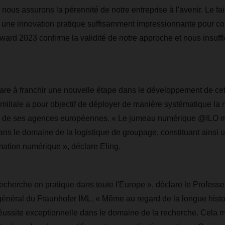
, nous assurons la pérennité de notre entreprise à l'avenir. Le fai
 à une innovation pratique suffisamment impressionnante pour co
ard 2023 confirme la validité de notre approche et nous insuffl
 à franchir une nouvelle étape dans le développement de cett
familiale a pour objectif de déployer de manière systématique la 
in de ses agences européennes. « Le jumeau numérique @ILO 
s le domaine de la logistique de groupage, constituant ainsi u
mation numérique », déclare Eling.
echerche en pratique dans toute l'Europe », déclare le Professe
énéral du Fraunhofer IML. « Même au regard de la longue histo
e réussite exceptionnelle dans le domaine de la recherche. Cela m