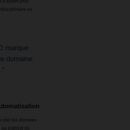
t d'autant plus
rdisciplinaire au
O marque
le domaine
.”
automatisation
s réel les données
 au plafond du