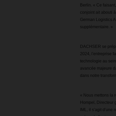
Berlin. « Ce faisant
conjoint ait abouti
German Logistics Aw
supplémentaire. »
DACHSER se prépare
2024, l'entreprise 
technologie au se
avancée majeure dan
dans notre transfor
« Nous mettons la r
Hompel, Directeur g
IML, il s'agit d'un