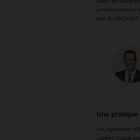
valeur de l'union en
pertinent lorsque l'o
sein du DACHSER E
Une pratique q
Les algorithmes d'I
captées chaque seco