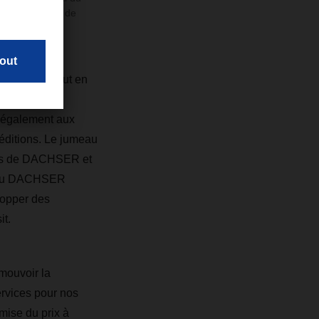
nhofer IML et de
'entrepôt tout en
urée. Cette
s également aux
péditions. Le jumeau
erts de DACHSER et
in du DACHSER
lopper des
t.
mouvoir la
ervices pour nos
mise du prix à