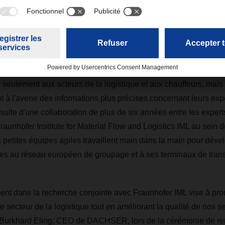
accepté le German Logistics Award 2023 aux côtés des équipes de Frau
L/Bublitz
e @ILO améliore considérablement la transparence au sein de l
tape du processus, ce qui se traduit par une réduction de leur d
 seulement aux acteurs de la logistique et aux chauffeurs, mai
nt à l'avenir des informations plus précises concernant leurs ex
ulte d'une collaboration de plus de six années entre les exp
raunhofer Institute for Material Flow and Logistics IML au se
 petites équipes agiles travaillent main dans la main pour déve
es au réseau européen de groupage et à ses terminaux de transi
ent dans la recherche conjointe avec Fraunhofer IML vise à pro
 secteur de la logistique tout en améliorant la qualité de nos s
ré Burkhard Eling, CEO de DACHSER, lors de la cérémonie de re