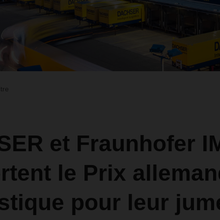
ltre
ER et Fraunhofer I
tent le Prix alleman
istique pour leur ju