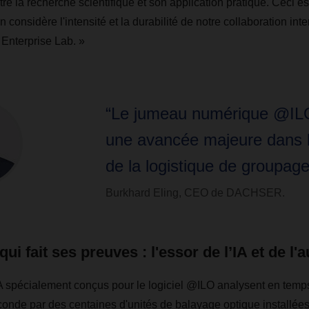
tre la recherche scientifique et son application pratique. Ceci es
n considère l'intensité et la durabilité de notre collaboration inte
nterprise Lab. »
“Le jumeau numérique @IL
une avancée majeure dans 
de la logistique de groupage
Burkhard Eling, CEO de DACHSER.
ui fait ses preuves : l'essor de l’IA et de l'
A spécialement conçus pour le logiciel @ILO analysent en temp
nde par des centaines d'unités de balayage optique installées