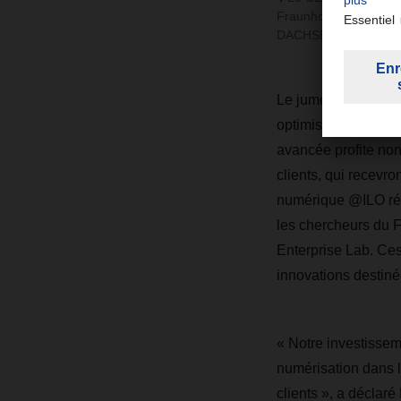
Fraunhofer IML, ont 
DACHSER. Photo : BV
Le jumeau numériqu
optimisant chaque é
avancée profite non
clients, qui recevro
numérique @ILO rés
les chercheurs du F
Enterprise Lab. Ces
innovations destiné
« Notre investissem
numérisation dans le
clients », a décla