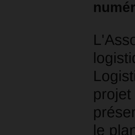
numér
L'Ass
logist
Logis
projet
présen
le pla