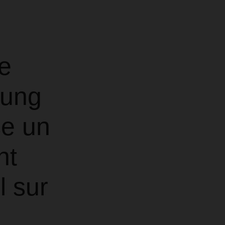
e
gung
se un
nt
l sur