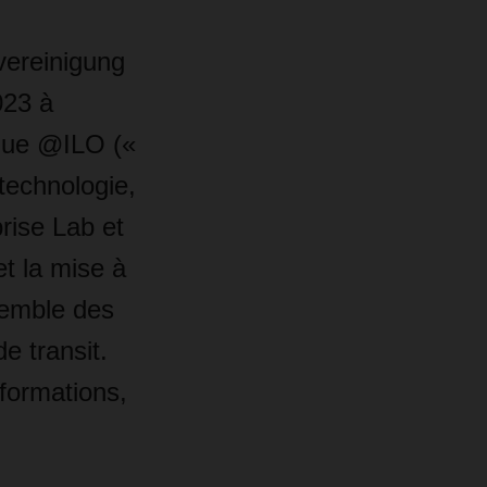
vereinigung
023 à
que @ILO («
technologie,
rise Lab et
t la mise à
semble des
e transit.
formations,