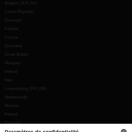
Belgium
(
FR
NL
)
Czech Republic
Denmark
Finland
France
Germany
Great Britain
Hungary
Ireland
Italy
Luxembourg
(
FR
DE
)
Netherlands
Norway
Poland
Portugal
Romania