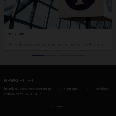
03/27/2020
Restrictions de chargement actuelles en Europe
en raison de COVID-19
Ci-dessous vous trouverez les restrictions de chargement
actuelles qui s'appliquent à l'Europe (voir téléchargement).
Les transports alimentaires en sont exclus.
Avec la carte gratuite du fournisseur de logiciels Sixfold, les
NEWSLETTER
entreprises de transport et les chaufferus peuvent consulter
les temps d'attente actuels aux frontières européennes et, si
Inscrivez-vous maintenant et recevez les dernières informations
nécessaire, faire les préparatifs nécessaires:
https://covid-
concernant DACHSER
19.sixfold.com/
S'inscrire