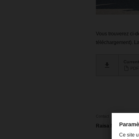
Vous trouverez ci-d
téléchargement). La
Current
PDF 
Contact
Raisa Mertens