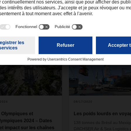
é par
3
/2024
08/17/2020
 Olympiques et
Les poids lourds en voya
lympiques 2024 – Dates
138 tonnes du Brésil au Mexiq
 et impact sur les chaînes
DACHSER Air & Sea Logistics 