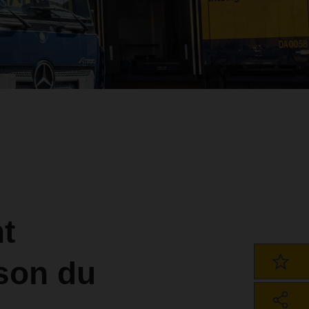
t
ison du