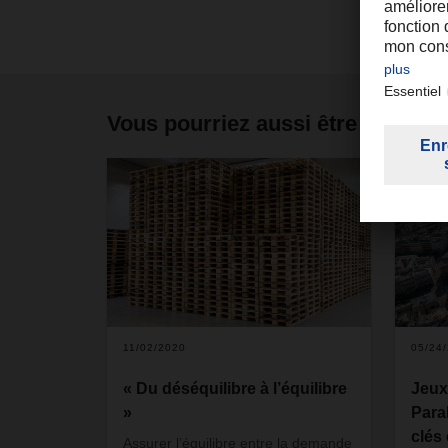
Vous pourriez aussi être intéress
11/02/2020
05/24
« Du déséquilibre à l’équilibre
Jeux
»
Para
clés
Assurer l’équilibre entre la demande