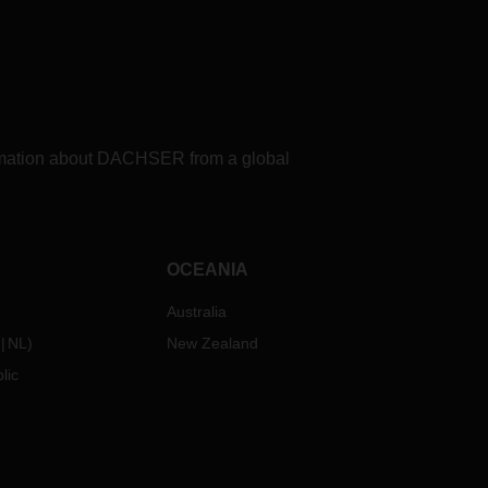
formation about DACHSER from a global
OCEANIA
Australia
NL
)
New Zealand
lic