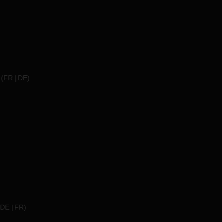
(
FR
DE
)
DE
FR
)