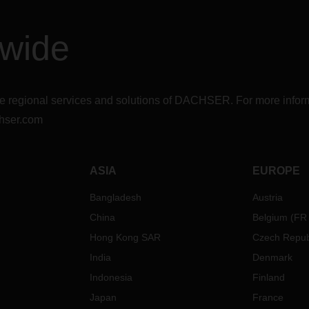
dwide
r the regional services and solutions of DACHSER. For more in
hser.com
ASIA
EUROPE
Bangladesh
Austria
China
Belgium
(
FR
Hong Kong SAR
Czech Repub
India
Denmark
Indonesia
Finland
Japan
France