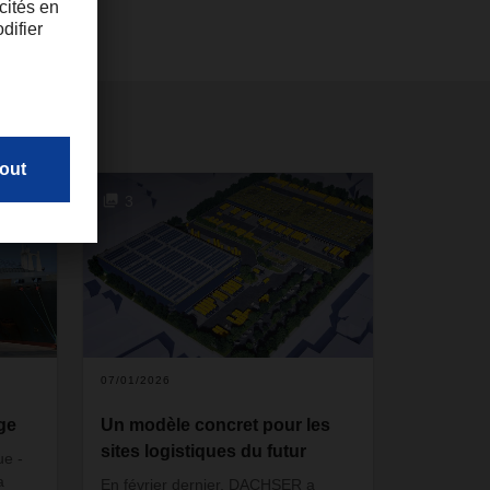
3
07/01/2026
ge
Un modèle concret pour les
sites logistiques du futur
ue -
a
En février dernier, DACHSER a