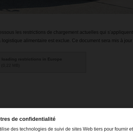
essous les restrictions de chargement actuelles qui s'appliquent 
 logistique alimentaire est exclue. Ce document sera mis à jour
 loading restrictions in Europe
(0,22 MB)
raisa.mertens@dachser.com