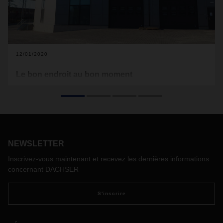
12/01/2020
Le bon endroit au bon moment
Freins, outils, embrayages, amortisseurs, ou nettoyeurs et
éponges : La société norvégienne TTI s'adresse à
DACHSER pour l'approvisionnement en pièces détachées
de véhicules utilitaires lourds et de remorques de toute
l'Europe vers la Norvège. Dans cette relation, ce qui compte,
ce sont des temps de transit courts, une expertise dans les
NEWSLETTER
activités douanières et une volonté constante d'écouter le
Inscrivez-vous maintenant et recevez les dernières informations
client d’être à l’écoute du client.
concernant DACHSER
S'inscrire