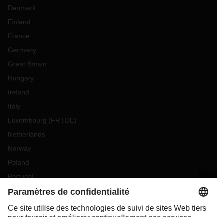
Denmark
Finland
France
Germany
Great Britain
Hungary
Ireland
Italy
Luxembourg
(
FR
DE
)
Netherlands
Norway
Poland
Portugal
Romania
Slovakia