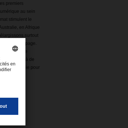
les premiers
 numérique au sein
mat stimulent le
ustralie, en Afrique
élargissons surtout
e pour le groupage.
ritime avec le
ersuadent déjà de
 la bonne voie pour