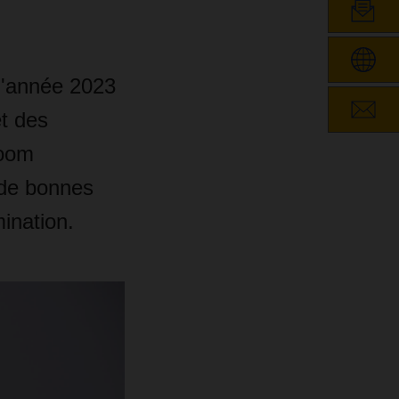
l'année 2023
et des
boom
t de bonnes
ination.