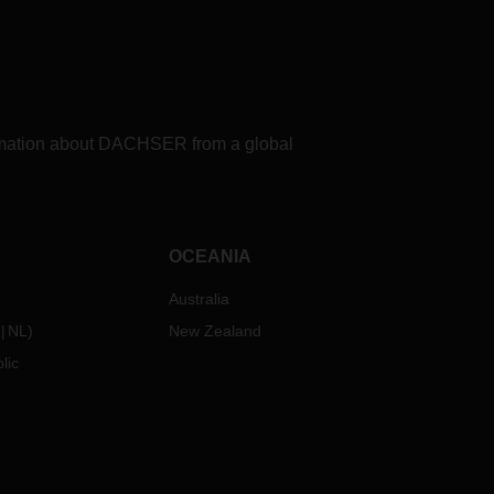
formation about DACHSER from a global
OCEANIA
Australia
NL
)
New Zealand
lic