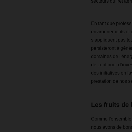
secteurs du fret aéri
En tant que profess
environnements et d
s’appliquent pas to
persisteront à géné
domaines de l'énergi
de continuer d’inves
des initiatives en 
prestation de nos se
Les fruits de 
Comme l'ensemble de
nous avons de bonne