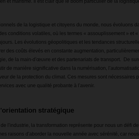
en et maritime. Il est clair que le boom particulier de la logistiqu
ionnels de la logistique et citoyens du monde, nous évoluons d
es conditions volatiles, où les termes « assouplissement » et «
ujours. Les évolutions géopolitiques et les tendances structurell
rer des coûts élevés en constante augmentation, particulièreme
e, de la main-d'œuvre et des partenariats de transport. De surcro
tir de manière significative dans la numérisation, l'automatisati
faveur de la protection du climat. Ces mesures sont nécessaires p
rvices avec une qualité probante à l'avenir.
l'orientation stratégique
 l'industrie, la transformation représente pour nous un défi de
s raisons d'aborder la nouvelle année avec sérénité, car nous