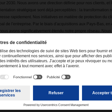
 pour 2030. Nous avons une direction définie pour nos clients, et 
rientation stratégique sont déjà perceptibles : la transformation
e rapidement. Nos initiatives en matière de protection du cli
l de l'entreprise. Par le biais d'acquisitions aux Pays-Bas, en A
, nous avons significativement étendu notre propre réseau. Nous 
re offre complète de solutions de transport à l'échelle mondial
visant à intégrer les processus opérationnels du fret aérien et ma
 européen sont couronnés de succès. Les avantages tangibles p
nternationaux. Forts de ces accomplissements, nous sommes sur
»
pascal.schroeder@dachser.com