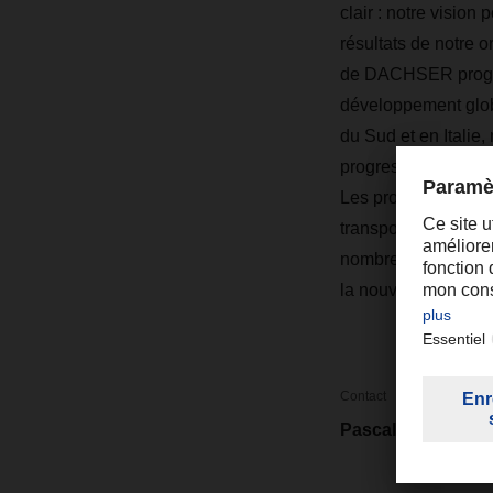
clair : notre vision
résultats de notre o
de DACHSER progress
développement globa
du Sud et en Italie
progressivement not
Les projets pilotes 
transport terrestre
nombreux clients i
la nouvelle année. 
Contact
Pascal Schroeder