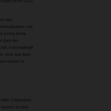
e a pris fin en 2023.
ans des
 normalisation » ne
es à long terme
nt dans les
ît, il est impératif
on, ainsi que dans
our assurer la
 taille. Cependant,
 suivons un plan