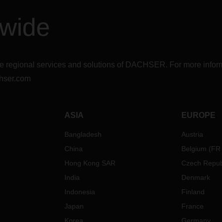
dwide
r the regional services and solutions of DACHSER. For more in
hser.com
ASIA
EUROPE
Bangladesh
Austria
China
Belgium
(
FR
Hong Kong SAR
Czech Repub
India
Denmark
Indonesia
Finland
Japan
France
Korea
Germany