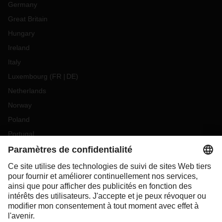
Germany
Great Britain
Hungary
Ireland
Italy
Luxembourg
(
FR
DE
)
Netherlands
Norway
Poland
Portugal
Romania
Slovakia
Spain
Sweden
Switzerland
(
DE
FR
)
Turkey