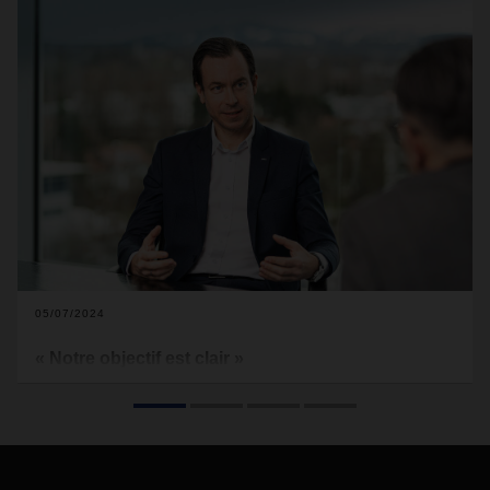
05/07/2024
« Notre objectif est clair »
Depuis le 1er janvier 2024, Tobias Burger est le nouveau
COO Air & Sea Logistics de DACHSER. Pour l’avenir, ce
titulaire d’un doctorat en gestion d’entreprise âgé de 46 ans
mise sur la force de l’organisation ASL et sur le potentiel de
Global Groupage, la solution de services internationaux et