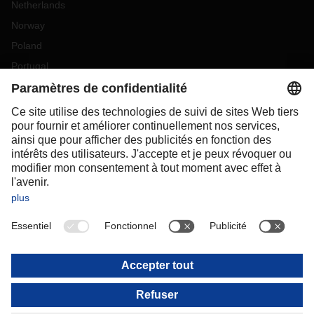
Netherlands
Norway
Poland
Portugal
Romania
Slovakia
Spain
Sweden
Switzerland
(
DE
FR
)
Turkey
OCEANIA
Australia
New Zealand