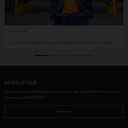
08/12/2022
Les exosquelettes passent le test pratique : Une
technologie innovante soulage les employés de
l'entrepôt
Pour la première fois, DACHSER a testé des exosquelettes
actifs produits par German Bionic dans des conditions de
travail quotidiennes en entrepôt. Les résultats sont
NEWSLETTER
impressionnants. La technologie va maintenant être
déployée au sein d'autres agences.
Inscrivez-vous maintenant et recevez les dernières informations
concernant DACHSER
S'inscrire