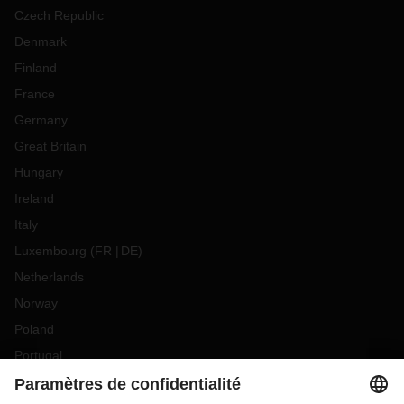
Czech Republic
Denmark
Finland
France
Germany
Great Britain
Hungary
Ireland
Italy
Luxembourg
(
FR
DE
)
Netherlands
Norway
Poland
Portugal
Romania