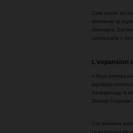
Cette année, les l
allemande de logist
Allemagne. Dachser 
contractuelle ». Au 
L'expansion d
« Nous sommes ravis
logistique contract
d'entreposage et de
Director Corporate 
Ces dernières année
Le fournisseur de s