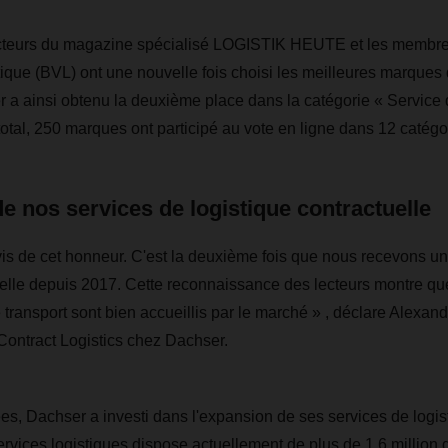
ecteurs du magazine spécialisé LOGISTIK HEUTE et les membres
ique (BVL) ont une nouvelle fois choisi les meilleures marques 
a ainsi obtenu la deuxième place dans la catégorie « Service 
total, 250 marques ont participé au vote en ligne dans 12 catégo
e nos services de logistique contractuelle
 de cet honneur. C'est la deuxième fois que nous recevons un 
uelle depuis 2017. Cette reconnaissance des lecteurs montre qu
 transport sont bien accueillis par le marché » , déclare Alexan
Contract Logistics chez Dachser.
s, Dachser a investi dans l'expansion de ses services de logist
ervices logistiques dispose actuellement de plus de 1,6 million 