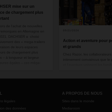
HSER mise sur un
ce de chargement plus
rtant
lors de l'achat de nouvelles
05/21/2024
remorques en Allemagne en
 2021, DACHSER a choisi
Action et aventure pour pe
sivement des « mega-trailers
et grands
 raison de leurs espaces
ieurs de chargement plus
Chez Razor, les collaborateurs
ds
–
à longueur et largeur
intimement convaincus que le p
ieures égales
–
ces méga-
et l'aventure unissent les famill
ques permettent de réaliser
Cette entreprise novatrice conç
conomies de carburant par
des produits révolutionnaires, a
rt aux semi-remorques
des trottinettes classiques et
ards, en particulier sur de
électriques aux vélos, skatebo
es distances. La conversion
électriques, en passant par les
L
A PROPOS DE NOUS
ète de la flotte allemande
roues jetts, et bien d'autres m
it être achevée d'ici 2027, avec
ns légales
Sites dans le monde
de transport personnels pour p
ues 680 nouvelles mega-
et grands. Grâce à sa clientèle
tion des données
Mediaroom
rs au total. Au cours des