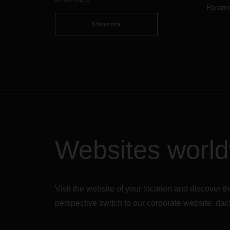
proc
Paramèt
Europ
S'inscrire
égale
dans 
où el
Websites worl
Visit the website of your location and discove
perspective switch to our corporate website:
dac