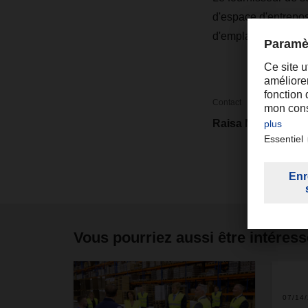
d'espace d'entreposag
d'emplacements de 
Contact
Raisa Mertens
Vous pourriez aussi être intéress
07/14