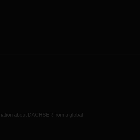
 comme
africaine de DACHSER, sur la
dans
transformation du marché logistique
local, ainsi que sur les opportunités
de
que représente l'essor des
rouvé
échanges commerciaux au sein du
 la
continent africain.
r dix
formation about DACHSER from a global