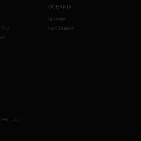
OCEANIA
Australia
NL
)
New Zealand
lic
(
FR
DE
)