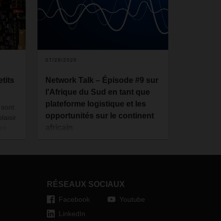
07/28/2026
tits
Network Talk – Épisode #9 sur
l'Afrique du Sud en tant que
plateforme logistique et les
 sont
opportunités sur le continent
laisir
africain
es.
oit
Dans ce neuvième épisode du
llant
podcast DACHSER Network Talk,
Detlev Duve, Managing Director Air
ards
& Sea Logistics South Africa, est
RÉSEAUX SOCIAUX
l'invité de l'émission. Aux côtés de
oyens
l'animatrice Charlotte Goldstone, il
Facebook
Youtube
etits
revient sur l'intégration et le
LinkedIn
développement de la filiale sud-