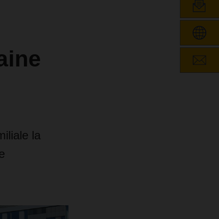
aine
liale la
e