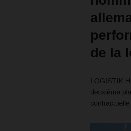
nommé
allema
perfo
de la 
LOGISTIK HEU
deuxième plac
contractuelle