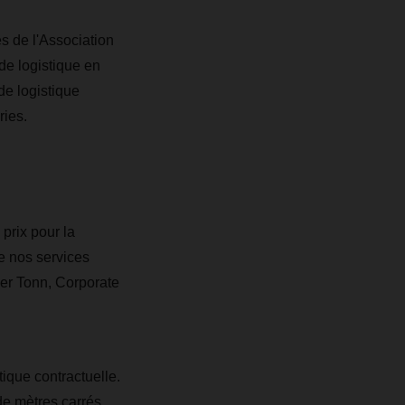
 de l'Association
de logistique en
de logistique
ries.
prix pour la
e nos services
der Tonn, Corporate
ique contractuelle.
de mètres carrés