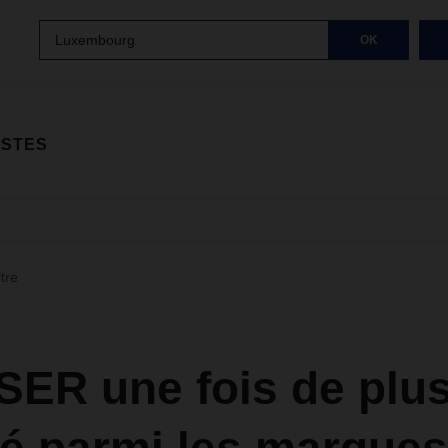
Luxembourg
OK
ISTES
ltre
ER une fois de plu