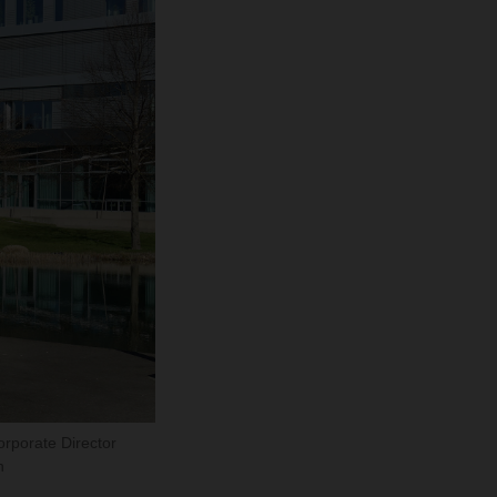
rporate Director
n