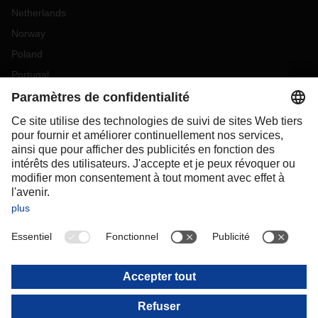
Netherlands
Norway
Poland
Portugal
Romania
Slovakia
Spain
Sweden
Switzerland
(
DE
FR
)
Turkey
OCEANIA
Australia
New Zealand