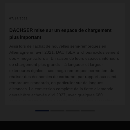
07/14/2021
DACHSER mise sur un espace de chargement
plus important
Ainsi lors de l'achat de nouvelles semi-remorques en
Allemagne en avril 2021, DACHSER a choisi exclusivement
des « mega-trailers ». En raison de leurs espaces intérieurs
de chargement plus grands
–
à longueur et largeur
extérieures égales
–
ces méga-remorques permettent de
réaliser des économies de carburant par rapport aux semi-
remorques standards, en particulier sur de longues
distances. La conversion complète de la flotte allemande
devrait être achevée d'ici 2027, avec quelques 680
nouvelles mega-trailers au total. Au cours des prochaines
années, DACHSER European Logistics commencera
également à remplacer ses flottes dans les 24 autres pays
européens où elle est représentée.