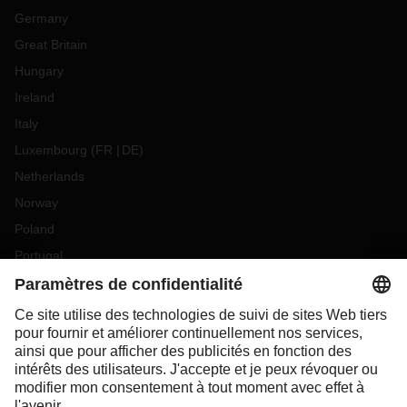
Germany
Great Britain
Hungary
Ireland
Italy
Luxembourg
(
FR
DE
)
Netherlands
Norway
Poland
Portugal
Romania
Slovakia
Spain
Sweden
Switzerland
(
DE
FR
)