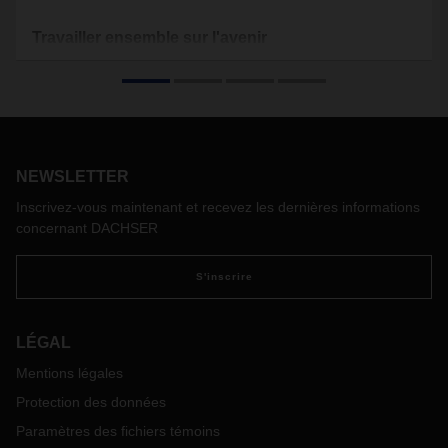
Travailler ensemble sur l'avenir
En 1975, l'entreprise familiale allemande DACHSER s'est
établie aux Pays-Bas et en Belgique. En 2011, le
Luxembourg a été ajouté et ensemble, les trois pays
forment le réseau DACHSER Benelux. DACHSER Benelux
s'est développée ces dernières années et compte
aujourd'hui plus de 850 employés. Ivonne Oranje, HR
NEWSLETTER
Manager Benelux chez DACHSER, nous parle des derniers
Inscrivez-vous maintenant et recevez les dernières informations
développements dans le domaine des ressources humaines
concernant DACHSER
au sein de l'entreprise.
S'inscrire
LÉGAL
Mentions légales
Protection des données
Paramètres des fichiers témoins