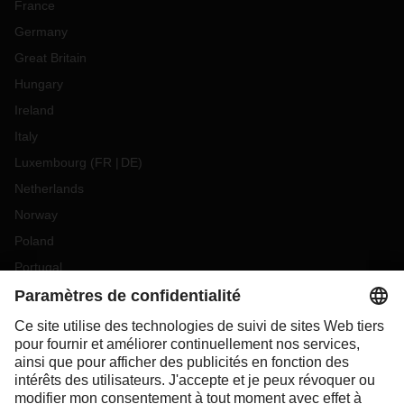
France
Germany
Great Britain
Hungary
Ireland
Italy
Luxembourg
(
FR
DE
)
Netherlands
Norway
Poland
Portugal
Romania
Slovakia
Spain
Sweden
Switzerland
(
DE
FR
)