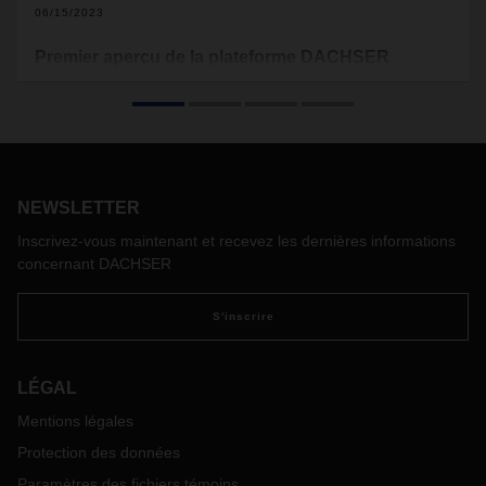
06/15/2023
Premier aperçu de la plateforme DACHSER
DACHSER transfère sa gamme de services logistiques dans
le monde numérique. Dans le cadre d’un projet interne de
digitalisation, la plateforme DACHSER représente l’un des
piliers de la refonte intégrale de l'expérience client. Lors du
salon Transport Logistic de Munich, les clients et toutes les
personnes intéressées ont pu obtenir un premier aperçu de
NEWSLETTER
la plateforme, qui sera accessible à tous les clients de
Inscrivez-vous maintenant et recevez les dernières informations
DACHSER à partir de 2024.
concernant DACHSER
S'inscrire
LÉGAL
Mentions légales
Protection des données
Paramètres des fichiers témoins