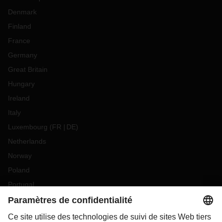
Denmark
Finland
France
Germany
Great Britain
Hungary
Ireland
Italy
Luxembourg
(
FR
DE
)
Netherlands
Norway
Poland
Portugal
Romania
Slovakia