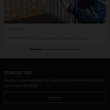
02/27/2025
DACHSER une nouvelle fois primée pour le
succès de son app community
DACHSER remporte à nouveau le « Citizen Development
Empowerment Award ». Décerné par smapOne AG, ce prix
salue la réussite du prestataire de services logistiques dans
le développement d’une communauté mondiale de
NEWSLETTER
collaborateurs capables de créer leurs propres applications
sans expertise en programmation, accélérant ainsi la
Inscrivez-vous maintenant et recevez les dernières informations
transformation numérique de l’entreprise.
concernant DACHSER
S'inscrire