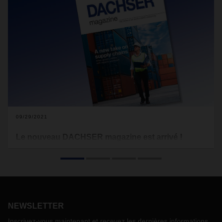
09/29/2021
Le nouveau DACHSER magazine est arrivé !
Il n'est pas fréquent que les sujets logistiques occupent une
place aussi importante dans la presse quotidienne et
économique qu'au cours des derniers mois. L'économie
mondiale se remet du choc de la pandémie et, dans de
nombreux pays, la production tourne à nouveau à plein
régime. Cependant, les articles sur la pénurie de matières
NEWSLETTER
premières et de produits, le manque de conteneurs et de
Inscrivez-vous maintenant et recevez les dernières informations