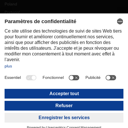
Poland
Portugal
Romania
Slovakia
Spain
Sweden
Switzerland
(
DE
FR
)
Turkey
OCEANIA
Australia
New Zealand