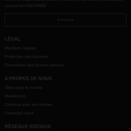
palettes, la pénurie de conducteurs et le manque d'espace
concernant DACHSER
de stockage dans les transports terrestres, maritimes et
aériens mettent un frein à cette reprise.
S'inscrire
LÉGAL
Mentions légales
Protection des données
Paramètres des fichiers témoins
A PROPOS DE NOUS
Sites dans le monde
Mediaroom
Contacts avec les médias
Contactez nous
RÉSEAUX SOCIAUX