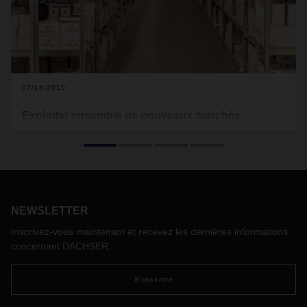
07/18/2019
Exploiter ensemble de nouveaux marchés
Grandir ensemble : telle était la devise de la petite
entreprise de la ville espagnole de Saragosse lorsqu'elle est
entrée sur le marché en 1983, en fournissant aux artisans et
aux clients industriels des conduites hydrauliques et
pneumatiques et des raccords en acier inoxydable.
Aujourd'hui, Dicsa est une entreprise mondiale. Le rôle de
NEWSLETTER
DACHSER : fournir une logistique intelligente à partir d'une
Inscrivez-vous maintenant et recevez les dernières informations
source unique.
concernant DACHSER
S'inscrire