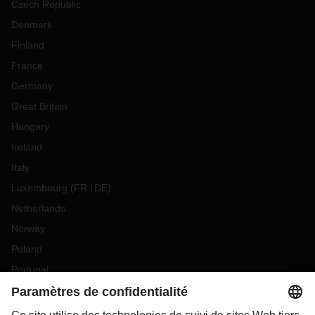
Czech Republic
Denmark
Finland
France
Germany
Great Britain
Hungary
Ireland
Italy
Luxembourg
(
FR
DE
)
Netherlands
Norway
Poland
Portugal
Romania
Slovakia