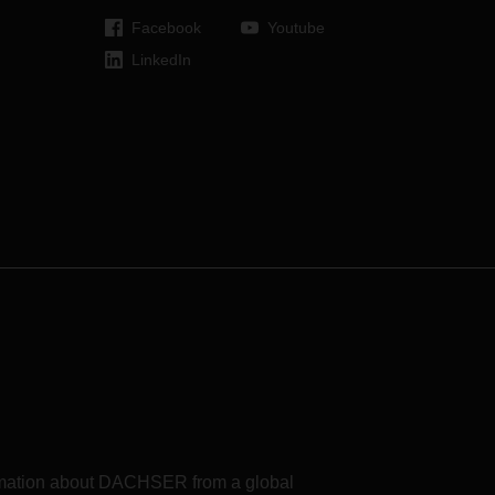
excède 7,5 tonnes, et le montant de
Facebook
Youtube
la surtaxe dépend des
LinkedIn
caractéristiques du véhicule assujetti
au péage.
formation about DACHSER from a global