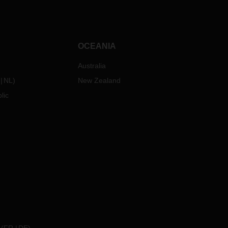
OCEANIA
Australia
NL
)
New Zealand
lic