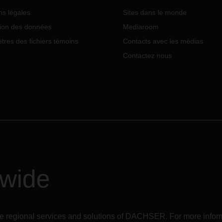
de l'expédition des livraisons.
ns légales
Sites dans le monde
tion des données
Mediaroom
res des fichiers témoins
Contacts avec les médias
Contactez nous
dwide
r the regional services and solutions of DACHSER. For more in