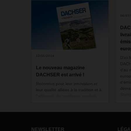
06/07
DAC
livr
émis
eur
12/11/2019
D'ici 
DACHS
Le nouveau magazine
d'au 
DACHSER est arrivé !
europ
d'émi
Reconnus pour leur innovation et
démar
leur qualité alliées à la tradition et à
Stutt
l'artisanat, de nombreux produits
livra
suisses jouissent d'une excellente
cours
réputation dans le monde entier.
Paris
Parmi eux, les pastilles Ricola, un
et Po
bonbon classique dont la recette
spéciale contient 13 herbes des
NEWSLETTER
LÉGA