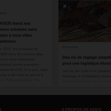
2
/2021
HSER étend ses
aisons urbaines sans
sion à onze villes
opéennes
02/10/2020
fin 2022, les livraisons de
ER dans les centres-villes
Des vis de réglage adapt
moins onze métropoles
pour une logistique réuss
éennes seront exemptes
ssions de CO2. À ce jour, cette
Les vis, les outils et le matériel
che a été mise en œuvre à
montage et d'installation doive
gart, Fribourg et Oslo. Des
toujours être livrés dans les t
isons tests sont également en
Un concept complet de livraiso
 à Berlin, Munich, Strasbourg,
directe chez Adolf Würth Gmb
, Prague, Copenhague, Madrid
Co. KG assure une livraison d
rto.
les temps dans toute l'Europe.
L’entreprise DACHSER est cha
L
A PROPOS DE NOUS