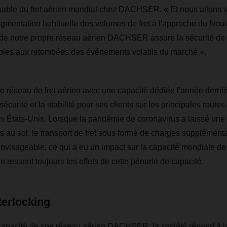
sable du fret aérien mondial chez DACHSER. « Et nous allons v
ugmentation habituelle des volumes de fret à l'approche du Nou
é de notre propre réseau aérien DACHSER assure la sécurité de 
bles aux retombées des événements volatils du marché ».
e réseau de fret aérien avec une capacité dédiée l'année dernièr
sécurité et la stabilité pour ses clients sur les principales routes 
 les États-Unis. Lorsque la pandémie de coronavirus a laissé une
 au sol, le transport de fret sous forme de charges supplémenta
envisageable, ce qui a eu un impact sur la capacité mondiale de 
en ressent toujours les effets de cette pénurie de capacité.
erlocking
capacité de son réseau aérien DACHSER, la société répond à 