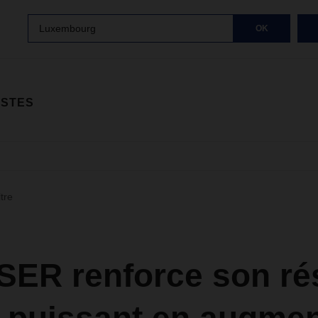
Luxembourg
OK
ISTES
ltre
ER renforce son ré