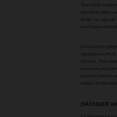
Timo Stroh, respon
reproduire avec l'a
février. La capacit
rend moins vulnéra
En créant son propr
logistique a créé la 
l'Europe, l'Asie et
avions de passagers
avions n'était plus 
secteur du fret aéri
DACHSER Int
En développant la 