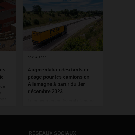
09/19/2023
ées
Augmentation des tarifs de
ie
péage pour les camions en
Allemagne à partir du 1er
 de
décembre 2023
nt
emps.
Le gouvernement fédéral allemand
n
envisage une nouvelle hausse des
H &
tarifs de péage pour les camions à
ans
compter du 1er décembre 2023.
Cette augmentation concerne les
rgée
camions dont le poids total autorisé
RÉSEAUX SOCIAUX