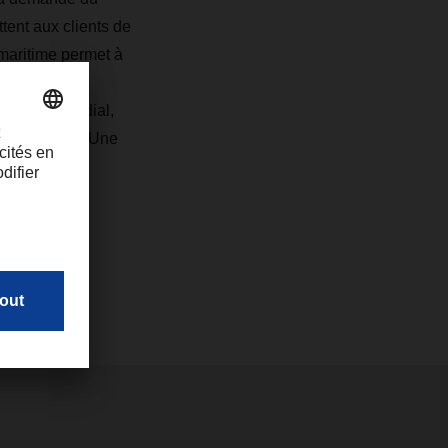
tent aux clients de
 maritime permet à
n Europe et
e réseau mondial,
que M. Stroh. Une
e sorte que
n en 2021