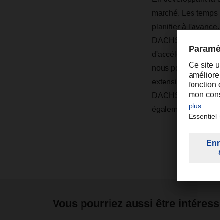
marché. Les temps d
planifier à l'avance
DACHSER de répondr
d'accélérer les pro
nous pouvons offrir 
extension du résea
DACHSER sera bien 
également.
Vous pourriez aussi être intéress