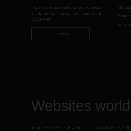
montagnes suisses.
Inscrivez-vous maintenant et recevez
Mentio
les dernières informations concernant
Protec
DACHSER
Paramèt
S'inscrire
Websites worl
Visit the website of your location and discove