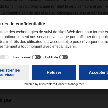
e transit fixes du programme rendent le service fiable et permet
. La combinaison de ses réseaux logistiques routier et aérien et
e rapidement aux changements de situation des itinéraires e
cessus d'enlèvement et de livraison. « Grâce à cette capacité d
à nos clients une solution de capacité robuste et fiable », expli
u aérien de DACHSER est prévue pour le deuxième trimestre, d
préparé pour faire face à l'environnement de marché incertai
é par