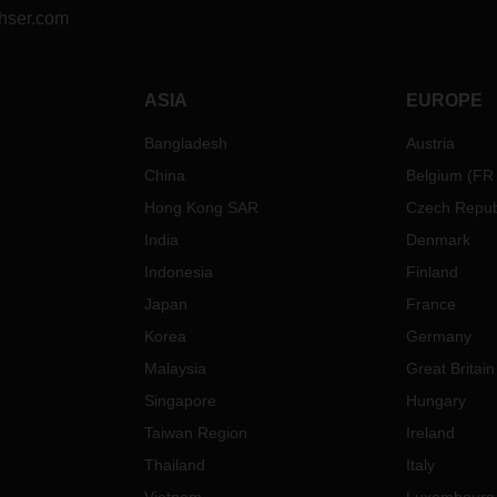
hser.com
ASIA
EUROPE
Bangladesh
Austria
China
Belgium
(
FR
Hong Kong SAR
Czech Repub
India
Denmark
Indonesia
Finland
Japan
France
Korea
Germany
Malaysia
Great Britain
Singapore
Hungary
Taiwan Region
Ireland
Thailand
Italy