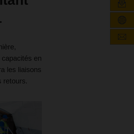
tant
1
ière,
 capacités en
a les liaisons
 retours.