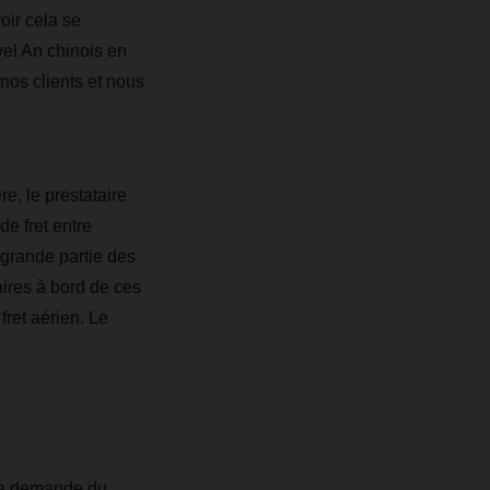
oir cela se
vel An chinois en
nos clients et nous
e, le prestataire
de fret entre
 grande partie des
ires à bord de ces
fret aérien. Le
la demande du