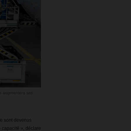
cs augmentera ses
que sont devenus
 capacité », déclare