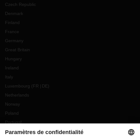
Czech Republic
Denmark
Finland
France
Germany
Great Britain
Hungary
Ireland
Italy
Luxembourg
(
FR
DE
)
Netherlands
Norway
Poland
Portugal
Romania