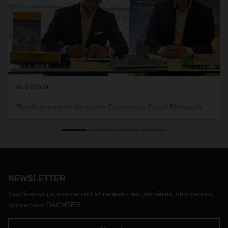
09/24/2019
Renforcement de notre European Food Network
en Europe du Nord
DACHSER a acquis un nouveau partenaire sur son réseau
européen de groupage alimentaire : Bring Frigo.
L'entreprise suédoise de logistique alimentaire Bring Frigo
est devenue un nouveau partenaire du European Food
NEWSLETTER
Network, cela renforce les liens avec la Suède, la Norvège
et la Finlande. Les clients bénéficient de processus efficaces
Inscrivez-vous maintenant et recevez les dernières informations
et de normes de qualité uniformes.
concernant DACHSER