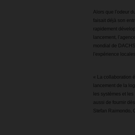
Alors que l'odeur du
faisait déjà son en
rapidement développ
lancement, l'agenc
mondial de DACHSER
l'expérience local
« La collaboration 
lancement de la log
les systèmes et le
aussi de fournir dès
Stefan Raimondo,