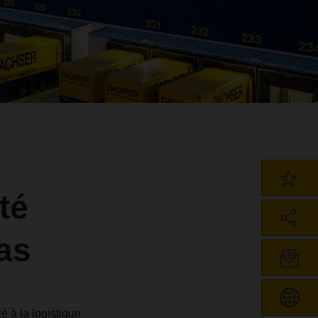
té
as
 à la logistique