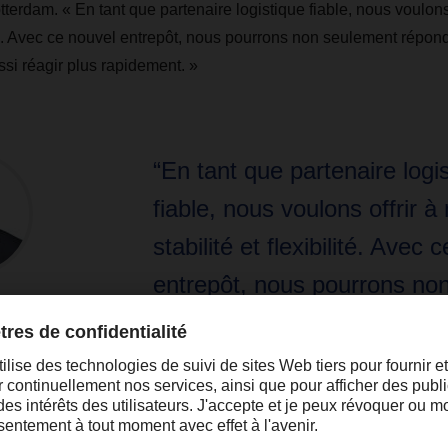
terdam. « En tant que partenaire logistique fiable, nous voulons 
ilité. Avec ce nouvel entrepôt, nous pourrons non seulement répo
ssi réagir plus rapidement. »
“En tant que partenaire logi
fiable, nous voulons offrir à 
stabilité et flexibilité. Avec 
entrepôt, nous pourrons no
seulement répondre à la d
croissante, mais aussi réagi
rapidement. ”
Edwin Vermeulen, General Manager DAC