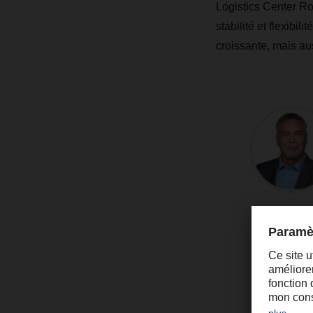
Logistics Center Rot
stabilité et flexib
croissante, mais au