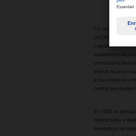
Ce nouvel entrepôt 
DACHSER à Waddinxve
Logistics et Road Lo
européenne beaucoup
connaissent bien et
endroit, le process
à nos clients des dé
central pour toutes
En 2020, le prestata
contractuelle à Wa
innovations au sein