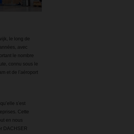
ijk, le long de
années, avec
ortant le nombre
oute, connu sous le
am et de l'aéroport
qu’elle s'est
reprises. Cette
out en nous
nager DACHSER