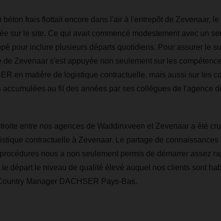
 béton frais flottait encore dans l'air à l'entrepôt de Zevenaar, 
trée sur le site. Ce qui avait commencé modestement avec un se
é pour inclure plusieurs départs quotidiens. Pour assurer le s
e de Zevenaar s'est appuyée non seulement sur les compétenc
 en matière de logistique contractuelle, mais aussi sur les c
es accumulées au fil des années par ses collègues de l'agence
étroite entre nos agences de Waddinxveen et Zevenaar a été cru
istique contractuelle à Zevenaar. Le partage de connaissances
s procédures nous a non seulement permis de démarrer assez r
 le départ le niveau de qualité élevé auquel nos clients sont hab
 Country Manager DACHSER Pays-Bas.