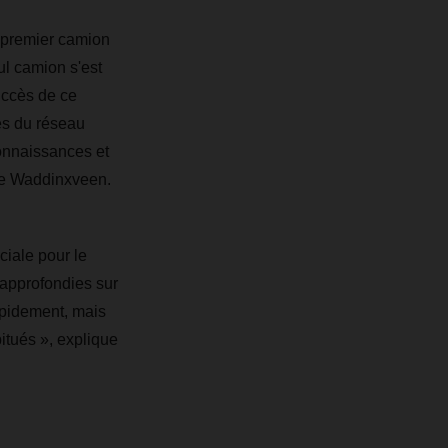
le premier camion
ul camion s'est
uccès de ce
es du réseau
onnaissances et
 de Waddinxveen.
ciale pour le
 approfondies sur
apidement, mais
itués », explique