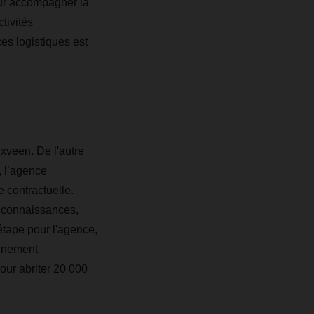
pour accompagner la
tivités
ces logistiques est
veen. De l'autre
, l’agence
 contractuelle.
s connaissances,
étape pour l'agence,
einement
our abriter 20 000