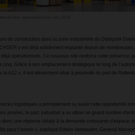
evrait être opérationnel en juin 2024
urs de construction dans la zone industrielle du Distripark Doelw
ACHSER y est déjà solidement implanté depuis de nombreuses 
 déjà opérationnels. Ce nouveau site renforce cette présence, p
s à cinq. Grâce à son emplacement stratégique le long de l'autor
 la A12 », il est idéalement situé à proximité du port de Rotterd
rvices logistiques a promptement su saisir cette opportunité lors
des années, le parc industriel a su attirer un grand nombre d'ent
e donc une réponse idéale à la demande croissante d'espace, t
prêts pour l’avenir », explique Edwin Vermeulen, General Ma