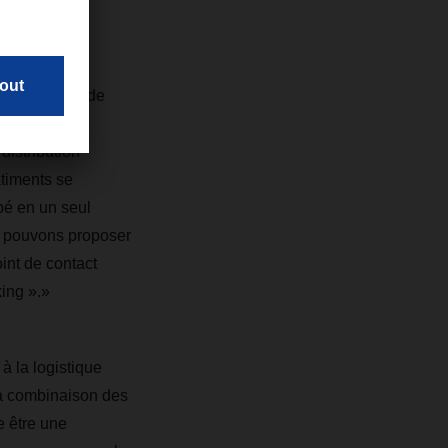
nstallations de
cs, Contract
distribution
âtiments se
pé en un seul
us pouvons proposer
oint de contact
king ».»
à la logistique
la combinaison des
e être une