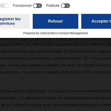
Center Rotterdam
se distingue également par sa proximité avec les quatre autres i
en. Ces derniers abritent divers services : Air & Sea Logisti
gistics. « Tout est à portée de main, ce qui rend les activités de 
 plus efficaces. Nos équipes travaillant dans les différents b
 opèrent comme une grande famille. Du fait que tout soit regrou
us d’enlèvement, par exemple, devient obsolète. De ce fait, no
lais encore plus rapides et fiables. De plus, les clients ont un p
 les activités, c’est ce qu’on appelle chez DACHSER « l’interloc
ire de services logistiques a inauguré un nouvel entrepôt dédié 
ddinxveen. Les dernières années ont clairement démontré que 
 de la Contract Logistics et de l'emplacement stratégique s'avèr