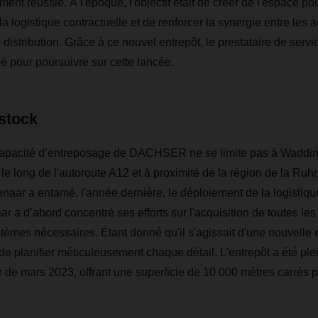
ment réussie. À l'époque, l'objectif était de créer de l'espace 
la logistique contractuelle et de renforcer la synergie entre les ac
distribution. Grâce à ce nouvel entrepôt, le prestataire de servi
 pour poursuivre sur cette lancée.
stock
capacité d’entreposage de DACHSER ne se limite pas à Waddinx
e long de l'autoroute A12 et à proximité de la région de la Ruhr
r a entamé, l'année dernière, le déploiement de la logistique
r a d’abord concentré ses efforts sur l'acquisition de toutes le
èmes nécessaires. Étant donné qu'il s'agissait d'une nouvelle 
 de planifier méticuleusement chaque détail. L'entrepôt a été pl
ir de mars 2023, offrant une superficie de 10 000 mètres carrés p