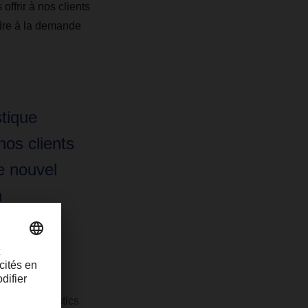
offrir à nos clients
ndre à la demande
stique
nos clients
ce nouvel
n
emande
r plus
HSER Logistics