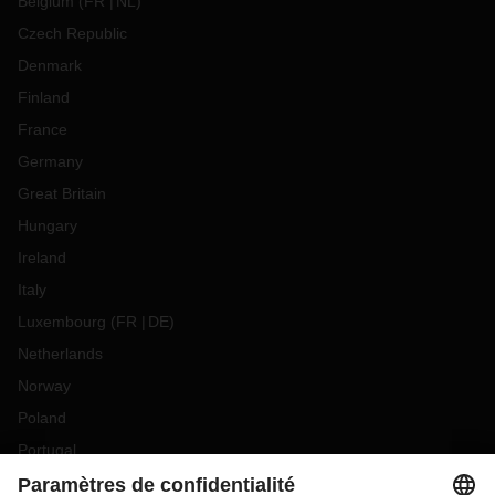
Belgium
(
FR
NL
)
Czech Republic
Denmark
Finland
France
Germany
Great Britain
Hungary
Ireland
Italy
Luxembourg
(
FR
DE
)
Netherlands
Norway
Poland
Portugal
Romania