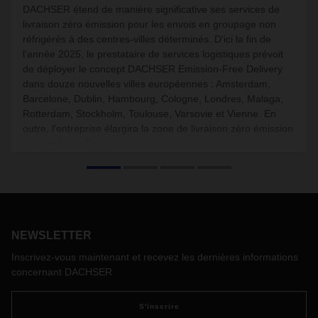
DACHSER étend de manière significative ses services de
livraison zéro émission pour les envois en groupage non
réfrigérés à des centres-villes déterminés. D'ici la fin de
l’année 2025, le prestataire de services logistiques prévoit
de déployer le concept DACHSER Emission-Free Delivery
dans douze nouvelles villes européennes : Amsterdam,
Barcelone, Dublin, Hambourg, Cologne, Londres, Malaga,
Rotterdam, Stockholm, Toulouse, Varsovie et Vienne. En
outre, l'entreprise élargira la zone de livraison zéro émission
déjà établie à Paris.
NEWSLETTER
Inscrivez-vous maintenant et recevez les dernières informations
concernant DACHSER
S'inscrire