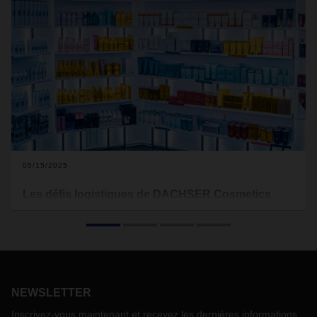
05/15/2025
Les défis logistiques de DACHSER Cosmetics
Logistics : rapidité, sécurité et durabilité
Design soigné, produits onéreux et très recherchés : les
cosmétiques de luxe représentent un véritable défi
logistique. Fragiles, exposés au vol, ces produits doivent
être livrés selon des exigences strictes. En tant que
NEWSLETTER
fournisseur, comment garantir une livraison sûre, ponctuelle
et durable ?
Inscrivez-vous maintenant et recevez les dernières informations