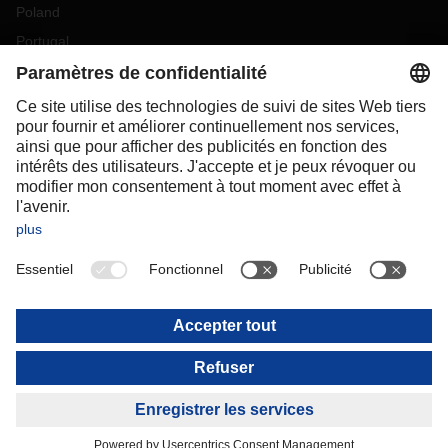
Poland
Portugal
Romania
Slovakia
Spain
Sweden
Switzerland
(
DE
FR
)
Turkey
OCEANIA
Australia
New Zealand