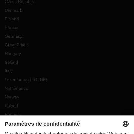
Czech Republic
Denmark
Finland
France
Germany
Great Britain
Hungary
Ireland
Italy
Luxembourg
(
FR
DE
)
Netherlands
Norway
Poland
Portugal
Romania
Slovakia