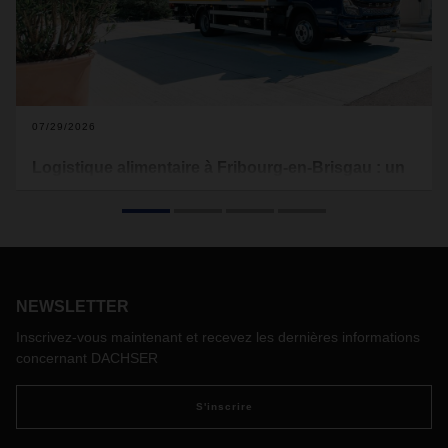
07/29/2026
Logistique alimentaire à Fribourg-en-Brisgau : un
site tourné vers l'avenir
Dans le cadre du développement de ses activités de
logistique alimentaire, DACHSER investit environ 12 millions
d'euros dans de nouvelles capacités et infrastructures à
Fribourg-en-Brisgau.
NEWSLETTER
Le centre logistique DACHSER de Fribourg-en-Brisgau
s'agrandit pour accueillir un nouveau site dédié à la
Inscrivez-vous maintenant et recevez les dernières informations
logistique alimentaire. Cette étape renforce la présence du
concernant DACHSER
groupe dans cette région frontalière entre l'Allemagne, la
France et la Suisse, tout en illustrant clairement la stratégie
S'inscrire
de développement de son réseau.