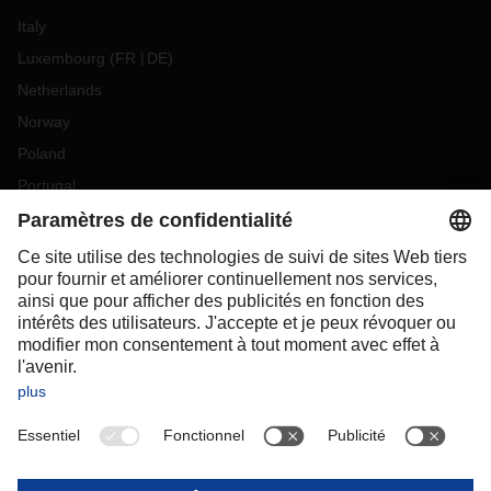
Italy
Luxembourg
(
FR
DE
)
Netherlands
Norway
Poland
Portugal
Romania
Slovakia
Spain
Sweden
Switzerland
(
DE
FR
)
Turkey
OCEANIA
Australia